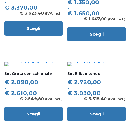
scelte
nella
di
-
Fascia
€
1.350,00
nella
pagina
prezzo:
€
3.370,00
di
-
pagina
del
da
prezzo:
€
1.650,00
€
3.623,40
(IVA incl.)
del
prodotto
€ 2.970,00
da
€
1.647,00
(IVA incl.)
prodotto
a
€ 1.350,00
Scegli
€ 3.370,00
a
Questo
Scegli
€ 1.650,00
prodotto
Questo
ha
prodotto
più
ha
varianti.
più
Le
varianti.
opzioni
Le
possono
opzioni
Set Greta con schienale
Set Bilbao tondo
essere
possono
scelte
essere
Fascia
Fascia
€
2.090,00
€
2.720,00
nella
scelte
di
di
-
-
pagina
nella
prezzo:
prezzo:
€
2.610,00
€
3.030,00
del
pagina
da
da
€
2.549,80
€
3.318,40
(IVA incl.)
(IVA incl.)
prodotto
del
€ 2.090,00
€ 2.720,00
prodotto
a
a
Scegli
Scegli
€ 2.610,00
€ 3.030,00
Questo
Questo
prodotto
prodotto
ha
ha