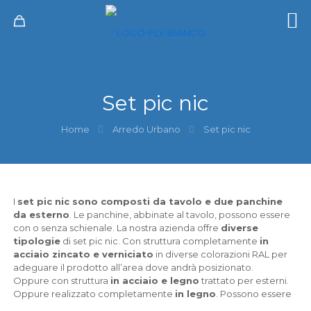
Set pic nic
Home
Arredo Urbano
Set pic nic
I
set pic nic sono composti da tavolo e due panchine
da esterno
. Le panchine, abbinate al tavolo, possono essere
con o senza schienale. La nostra azienda offre
diverse
tipologie
di set pic nic. Con struttura completamente
in
acciaio zincato e verniciato
in diverse colorazioni RAL per
adeguare il prodotto all’area dove andrà posizionato.
Oppure con struttura
in acciaio e legno
trattato per esterni.
Oppure realizzato completamente
in legno
. Possono essere
con tavolo e panchine attaccate tra loro a creare un unico