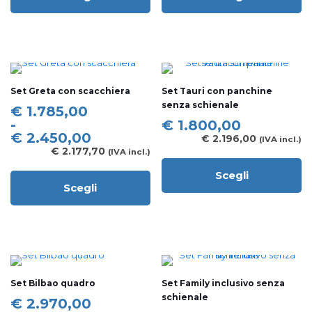
Questo
Questo
prodotto
prodotto
ha
ha
più
più
varianti.
varianti.
Le
Le
opzioni
opzioni
Set Greta con scacchiera
Set Tauri con panchine
possono
possono
senza schienale
essere
essere
Fascia
€
1.785,00
scelte
scelte
di
-
€
1.800,00
nella
nella
prezzo:
€
2.450,00
€
2.196,00
(IVA incl.)
pagina
pagina
da
€
2.177,70
(IVA incl.)
del
del
€ 1.785,00
prodotto
prodotto
a
Scegli
Questo
Scegli
€ 2.450,00
Questo
prodotto
prodotto
ha
ha
più
più
varianti.
varianti.
Le
Le
opzioni
opzioni
possono
Set Bilbao quadro
Set Family inclusivo senza
possono
essere
schienale
essere
scelte
Fascia
€
2.970,00