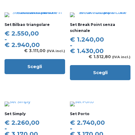
più
più
varianti.
varianti.
Le
Le
opzioni
opzioni
Set Bilbao triangolare
Set Break Point senza
possono
possono
schienale
essere
essere
Fascia
€
2.550,00
scelte
scelte
di
-
Fascia
€
1.240,00
nella
nella
prezzo:
€
2.940,00
di
-
pagina
pagina
da
prezzo:
€
1.430,00
€
3.111,00
(IVA incl.)
del
del
€ 2.550,00
da
€
1.512,80
(IVA incl.)
prodotto
prodotto
a
€ 1.240,00
Scegli
€ 2.940,00
a
Questo
Scegli
€ 1.430,00
prodotto
Questo
ha
prodotto
più
ha
varianti.
più
Le
varianti.
opzioni
Le
possono
opzioni
Set Simply
Set Porto
essere
possono
scelte
essere
Fascia
Fascia
€
2.260,00
€
2.740,00
nella
scelte
di
di
-
-
pagina
nella
prezzo:
prezzo:
€
3.170,00
€
3.170,00