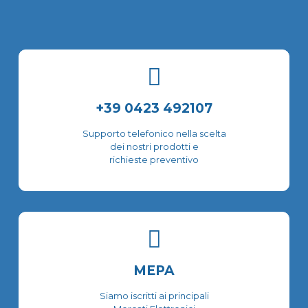
del
del
prodotto
prodotto
+39 0423 492107
Supporto telefonico nella scelta
dei nostri prodotti e
richieste preventivo
MEPA
Siamo iscritti ai principali