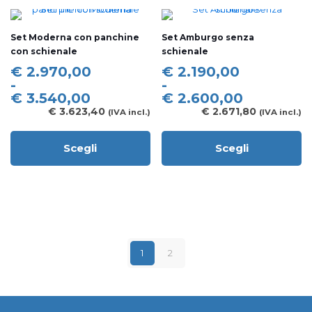
varianti.
opzioni
Le
possono
opzioni
Set Moderna con panchine
Set Amburgo senza
essere
possono
con schienale
schienale
scelte
essere
nella
scelte
Fascia
Fascia
€
2.970,00
€
2.190,00
pagina
nella
di
di
-
-
del
pagina
prezzo:
prezzo:
€
3.540,00
€
2.600,00
prodotto
del
da
da
€
3.623,40
€
2.671,80
(IVA incl.)
(IVA incl.)
prodotto
€ 2.970,00
€ 2.190,00
a
a
Scegli
Scegli
€ 3.540,00
€ 2.600,00
Questo
Questo
prodotto
prodotto
ha
ha
più
più
varianti.
varianti.
Le
Le
opzioni
opzioni
possono
possono
1
2
essere
essere
scelte
scelte
nella
nella
pagina
pagina