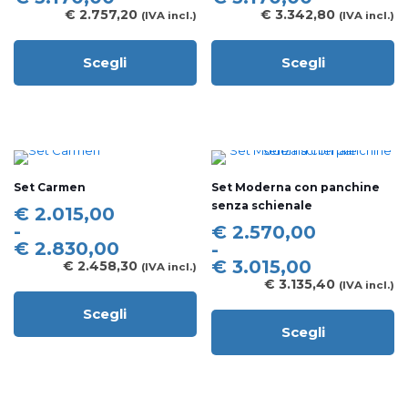
del
pagina
da
da
€
2.757,20
€
3.342,80
(IVA incl.)
(IVA incl.)
prodotto
del
€ 2.260,00
€ 2.740,00
prodotto
a
a
Scegli
Scegli
€ 3.170,00
€ 3.170,00
Questo
Questo
prodotto
prodotto
ha
ha
più
più
varianti.
varianti.
Le
Le
opzioni
opzioni
Set Carmen
Set Moderna con panchine
possono
possono
senza schienale
essere
essere
Fascia
€
2.015,00
scelte
scelte
di
-
Fascia
€
2.570,00
nella
nella
prezzo:
€
2.830,00
di
-
pagina
pagina
da
prezzo:
€
3.015,00
€
2.458,30
(IVA incl.)
del
del
€ 2.015,00
da
€
3.135,40
(IVA incl.)
prodotto
prodotto
a
€ 2.570,00
Scegli
€ 2.830,00
a
Questo
Scegli
€ 3.015,00
prodotto
Questo
ha
prodotto
più
ha
varianti.
più
Le