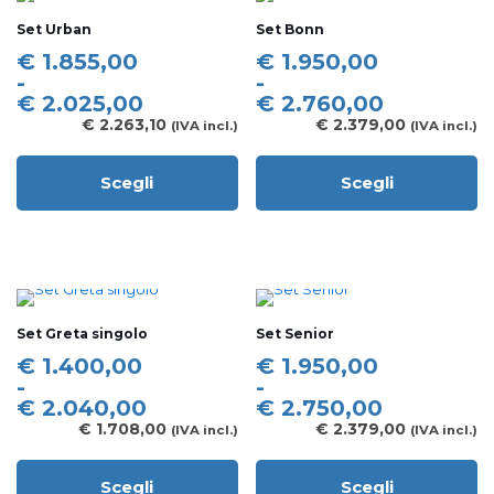
opzioni
possono
Set Urban
Set Bonn
possono
essere
essere
scelte
Fascia
Fascia
€
1.855,00
€
1.950,00
scelte
nella
di
di
-
-
nella
pagina
prezzo:
prezzo:
€
2.025,00
€
2.760,00
pagina
del
da
da
€
2.263,10
€
2.379,00
(IVA incl.)
(IVA incl.)
del
prodotto
€ 1.855,00
€ 1.950,00
prodotto
a
a
Scegli
Scegli
€ 2.025,00
€ 2.760,00
Questo
Questo
prodotto
prodotto
ha
ha
più
più
varianti.
varianti.
Le
Le
opzioni
opzioni
Set Greta singolo
Set Senior
possono
possono
essere
essere
Fascia
Fascia
€
1.400,00
€
1.950,00
scelte
scelte
di
di
-
-
nella
nella
prezzo:
prezzo:
€
2.040,00
€
2.750,00
pagina
pagina
da
da
€
1.708,00
€
2.379,00
(IVA incl.)
(IVA incl.)
del
del
€ 1.400,00
€ 1.950,00
prodotto
prodotto
a
a
Scegli
Scegli
€ 2.040,00
€ 2.750,00