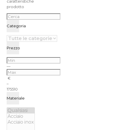
caratteristiche
prodotto
Categoria
Prezzo
—
€
–
175
510
Materiale