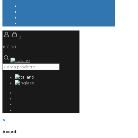
0
€ 0,00
✕
Accedi