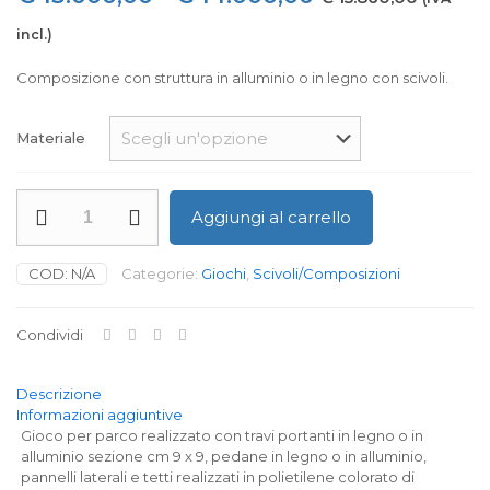
di
incl.)
prezzo:
Composizione con struttura in alluminio o in legno con scivoli.
da
€ 13.000,00
Materiale
a
€ 14.000,00
Composizione
Aggiungi al carrello
gioco
Besuga
quantità
COD:
N/A
Categorie:
Giochi
,
Scivoli/Composizioni
Condividi
Descrizione
Informazioni aggiuntive
Gioco per parco realizzato con travi portanti in legno o in
alluminio sezione cm 9 x 9, pedane in legno o in alluminio,
pannelli laterali e tetti realizzati in polietilene colorato di