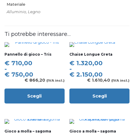
Materiale
Alluminio, Legno
Ti potrebbe interessare…
Pannello di gioco – Tris
Chaise Longue Greta
Fascia
Fascia
€
710,00
€
1.320,00
di
di
-
-
prezzo:
prezzo:
€
750,00
€
2.150,00
da
da
€
866,20
€
1.610,40
(IVA incl.)
(IVA incl.)
€ 710,00
€ 1.320,00
a
a
Scegli
Scegli
€ 750,00
€ 2.150,00
Questo
Questo
prodotto
prodotto
ha
ha
più
più
varianti.
varianti.
Le
Le
Gioco a molla – sagoma
Gioco a molla – sagoma
opzioni
opzioni