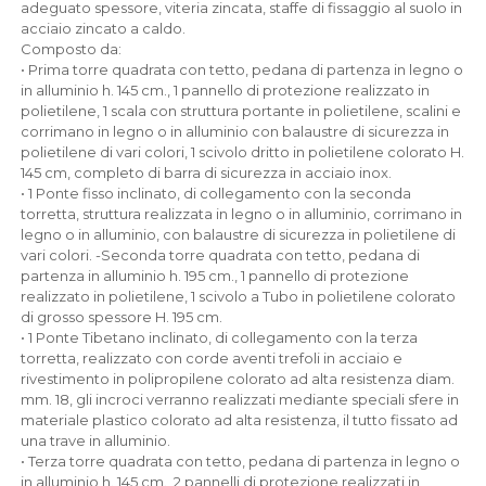
adeguato spessore, viteria zincata, staffe di fissaggio al suolo in
acciaio zincato a caldo.
Composto da:
• Prima torre quadrata con tetto, pedana di partenza in legno o
in alluminio h. 145 cm., 1 pannello di protezione realizzato in
polietilene, 1 scala con struttura portante in polietilene, scalini e
corrimano in legno o in alluminio con balaustre di sicurezza in
polietilene di vari colori, 1 scivolo dritto in polietilene colorato H.
145 cm, completo di barra di sicurezza in acciaio inox.
• 1 Ponte fisso inclinato, di collegamento con la seconda
torretta, struttura realizzata in legno o in alluminio, corrimano in
legno o in alluminio, con balaustre di sicurezza in polietilene di
vari colori. -Seconda torre quadrata con tetto, pedana di
partenza in alluminio h. 195 cm., 1 pannello di protezione
realizzato in polietilene, 1 scivolo a Tubo in polietilene colorato
di grosso spessore H. 195 cm.
• 1 Ponte Tibetano inclinato, di collegamento con la terza
torretta, realizzato con corde aventi trefoli in acciaio e
rivestimento in polipropilene colorato ad alta resistenza diam.
mm. 18, gli incroci verranno realizzati mediante speciali sfere in
materiale plastico colorato ad alta resistenza, il tutto fissato ad
una trave in alluminio.
• Terza torre quadrata con tetto, pedana di partenza in legno o
in alluminio h. 145 cm., 2 pannelli di protezione realizzati in