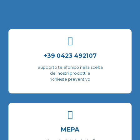
varianti.
Le
opzioni
possono
essere
scelte
nella
pagina
del
+39 0423 492107
prodotto
Supporto telefonico nella scelta
dei nostri prodotti e
richieste preventivo
MEPA