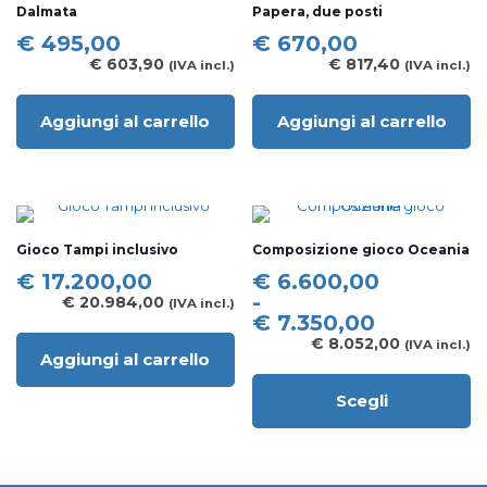
Dalmata
Papera, due posti
possono
possono
essere
essere
€
495,00
€
670,00
scelte
scelte
€
603,90
€
817,40
(IVA incl.)
(IVA incl.)
nella
nella
pagina
pagina
del
del
Aggiungi al carrello
Aggiungi al carrello
prodotto
prodotto
Gioco Tampi inclusivo
Composizione gioco Oceania
Fascia
€
17.200,00
€
6.600,00
di
-
€
20.984,00
(IVA incl.)
prezzo:
€
7.350,00
da
€
8.052,00
(IVA incl.)
Aggiungi al carrello
€ 6.600,00
a
Scegli
€ 7.350,00
Questo
prodotto
ha
più