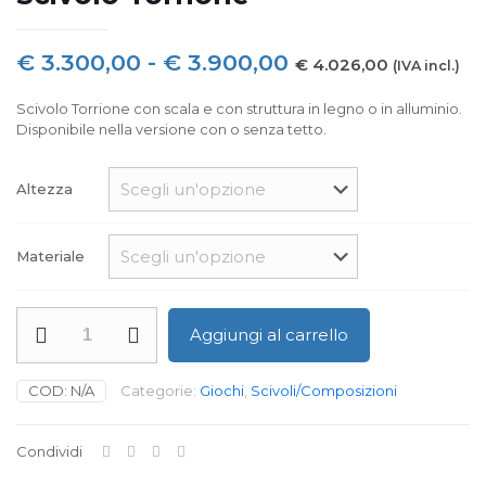
Fascia
€
3.300,00
-
€
3.900,00
€
4.026,00
(IVA incl.)
di
Scivolo Torrione con scala e con struttura in legno o in alluminio.
prezzo:
Disponibile nella versione con o senza tetto.
da
€ 3.300,00
Altezza
a
€ 3.900,00
Materiale
Scivolo
Aggiungi al carrello
Torrione
quantità
COD:
N/A
Categorie:
Giochi
,
Scivoli/Composizioni
Condividi