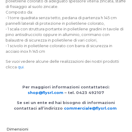
polietilene colorato di adeguato spessore viteria zincata, staffe
di fissaggio al suolo zincate.
Composto da:
• 1 torre quadrata senza tetto, pedana di partenza h 145 cm
pannelli laterali di protezione in polietilene colorato,
• 1 scala con struttura portante in polietilene gradini in tavole di
pino antisdrucciolo oppure in alluminio, corrimano con
balaustre di sicurezza in polietilene di vari colori,
• 1 scivolo in polietilene colorato con barra di sicurezza in
acciaio inox h 145 cm
Se vuoi vedere alcune delle realizzazioni dei nostri prodotti
clicca
qui
.
Per maggiori informazioni contattateci:
shop@flysrl.com
– tel. 0423 492107
Se sei un ente ed hai bisogno di informazioni
contattaci all’indirizzo
commerciale@flysrl.com
Dimensioni