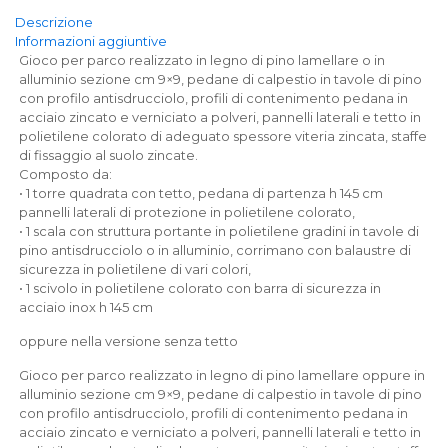
Descrizione
Informazioni aggiuntive
Gioco per parco realizzato in legno di pino lamellare o in
alluminio sezione cm 9×9, pedane di calpestio in tavole di pino
con profilo antisdrucciolo, profili di contenimento pedana in
acciaio zincato e verniciato a polveri, pannelli laterali e tetto in
polietilene colorato di adeguato spessore viteria zincata, staffe
di fissaggio al suolo zincate.
Composto da:
• 1 torre quadrata con tetto, pedana di partenza h 145 cm
pannelli laterali di protezione in polietilene colorato,
• 1 scala con struttura portante in polietilene gradini in tavole di
pino antisdrucciolo o in alluminio, corrimano con balaustre di
sicurezza in polietilene di vari colori,
• 1 scivolo in polietilene colorato con barra di sicurezza in
acciaio inox h 145 cm
oppure nella versione senza tetto
Gioco per parco realizzato in legno di pino lamellare oppure in
alluminio sezione cm 9×9, pedane di calpestio in tavole di pino
con profilo antisdrucciolo, profili di contenimento pedana in
acciaio zincato e verniciato a polveri, pannelli laterali e tetto in