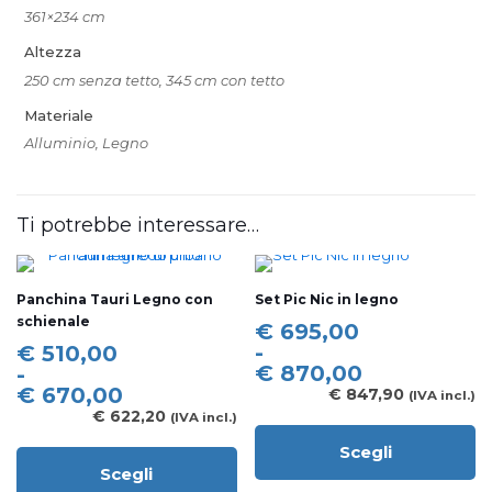
361×234 cm
Altezza
250 cm senza tetto, 345 cm con tetto
Materiale
Alluminio, Legno
Ti potrebbe interessare…
Panchina Tauri Legno con
Set Pic Nic in legno
schienale
Fascia
€
695,00
di
Fascia
-
€
510,00
prezzo:
di
€
870,00
-
da
prezzo:
€
670,00
€
847,90
(IVA incl.)
€ 695,00
da
€
622,20
(IVA incl.)
a
€ 510,00
Scegli
€ 870,00
a
Questo
Scegli
€ 670,00
prodotto
Questo