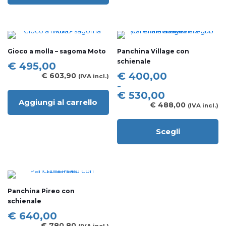
ha
prodotto
più
ha
varianti.
più
Le
varianti.
opzioni
Le
Gioco a molla – sagoma Moto
Panchina Village con
possono
opzioni
schienale
essere
possono
€
495,00
scelte
essere
Fascia
€
400,00
€
603,90
(IVA incl.)
nella
scelte
di
-
pagina
nella
prezzo:
€
530,00
del
pagina
Aggiungi al carrello
da
€
488,00
(IVA incl.)
prodotto
del
€ 400,00
prodotto
a
Scegli
€ 530,00
Questo
prodotto
ha
più
varianti.
Le
Panchina Pireo con
opzioni
schienale
possono
essere
€
640,00
scelte
€
780,80