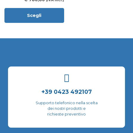
(IVA incl.)
nella
pagina
del
Scegli
Questo
prodotto
prodotto
ha
più
varianti.
Le
opzioni
possono
essere
scelte
nella
pagina
del
+39 0423 492107
prodotto
Supporto telefonico nella scelta
dei nostri prodotti e
richieste preventivo