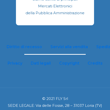
nella
Mercati Elettronici
pagina
della Pubblica Amministrazione
del
prodotto
Diritto di recesso
Servizi alla vendita
Spediz
Privacy
Dati legali
Copyright
Credits
© 2021 FLY Srl
SEDE LEGALE: Via delle Fosse, 28 – 31037 Loria (TV)