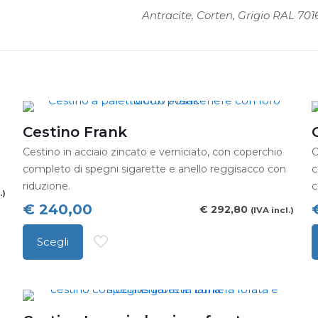
Antracite, Corten, Grigio RAL 70
Cestino Frank
Cestino in acciaio zincato e verniciato, con coperchio
C
completo di spegni sigarette e anello reggisacco con
c
riduzione.
c
.)
€
240,00
€
292,80
(IVA incl.)
Scegli
Questo
Q
prodotto
p
ha
h
più
p