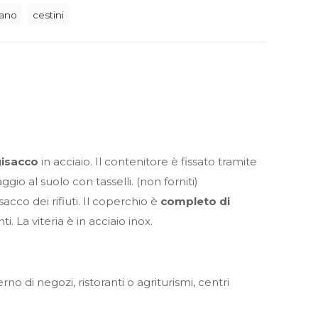
bano
cestini
gisacco
in acciaio. Il contenitore è fissato tramite
gio al suolo con tasselli. (non forniti)
acco dei rifiuti. Il coperchio è
completo di
. La viteria è in acciaio inox.
no di negozi, ristoranti o agriturismi, centri