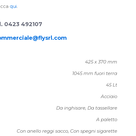
licca
qui
.
l. 0423 492107
ommerciale@flysrl.com
425 x 370 mm
1045 mm fuori terra
45 Lt
Acciaio
Da inghisare, Da tassellare
A paletto
Con anello reggi sacco, Con spegni sigarette