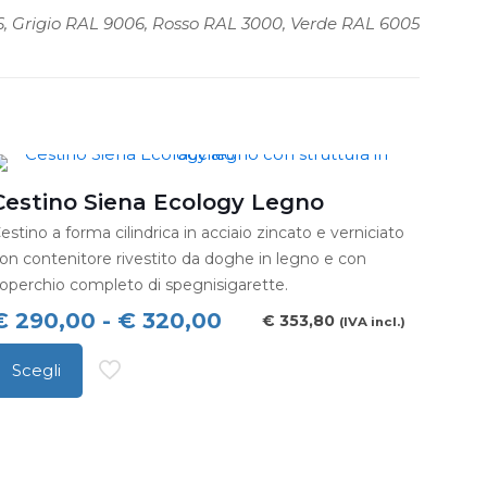
16, Grigio RAL 9006, Rosso RAL 3000, Verde RAL 6005
Cestino Siena Ecology Legno
estino a forma cilindrica in acciaio zincato e verniciato
on contenitore rivestito da doghe in legno e con
operchio completo di spegnisigarette.
Fascia
€
290,00
-
€
320,00
€
353,80
(IVA incl.)
di
Scegli
prezzo:
uesto
da
rodotto
€ 290,00
a
a
iù