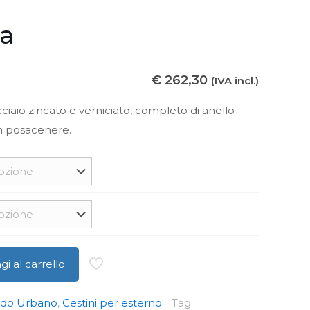
na
€
262,30
(IVA incl.)
cciaio zincato e verniciato, completo di anello
n posacenere.
i al carrello
edo Urbano
,
Cestini per esterno
Tag: