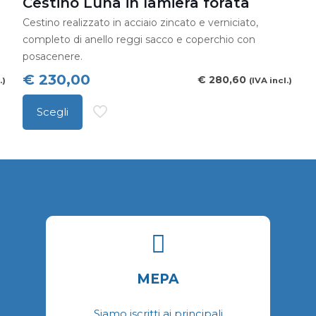
Cestino Luna in lamiera forata
varianti.
v
Cestino realizzato in acciaio zincato e verniciato,
Le
L
completo di anello reggi sacco e coperchio con
opzioni
o
posacenere.
possono
p
€
230,00
€
280,60
.)
(IVA incl.)
essere
e
scelte
s
Scegli
Questo
nella
n
prodotto
pagina
p
ha
del
d
più
prodotto
p
varianti.
Le
opzioni
possono
MEPA
essere
scelte
Siamo iscritti ai principali