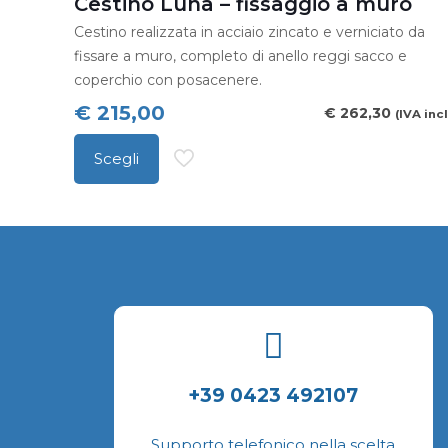
Cestino Luna – fissaggio a muro
Le
Cestino realizzata in acciaio zincato e verniciato da
opzioni
fissare a muro, completo di anello reggi sacco e
possono
coperchio con posacenere.
essere
€
215,00
€
262,30
(IVA incl
scelte
Scegli
nella
Questo
pagina
prodotto
del
ha
prodotto
più
varianti.
Le
opzioni
possono
+39 0423 492107
essere
scelte
Supporto telefonico nella scelta