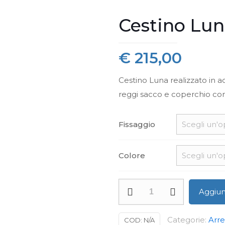
Cestino Lu
€
215,00
Cestino Luna realizzato in a
reggi sacco e coperchio co
Fissaggio
Colore
Cestino
Aggiung
Luna
quantità
Categorie:
Arr
COD:
N/A