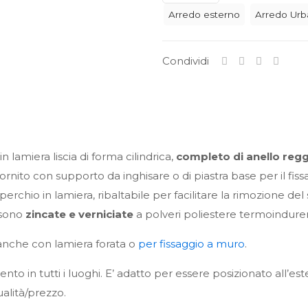
Arredo esterno
Arredo Ur
Condividi
lamiera liscia di forma cilindrica,
completo di anello reg
ornito con supporto da inghisare o di piastra base per il fissag
erchio in lamiera, ribaltabile per facilitare la rimozione del s
sono
zincate e verniciate
a polveri poliestere termoindurenti
 anche con lamiera forata o
per fissaggio a muro
.
 in tutti i luoghi. E’ adatto per essere posizionato all’ester
lità/prezzo.