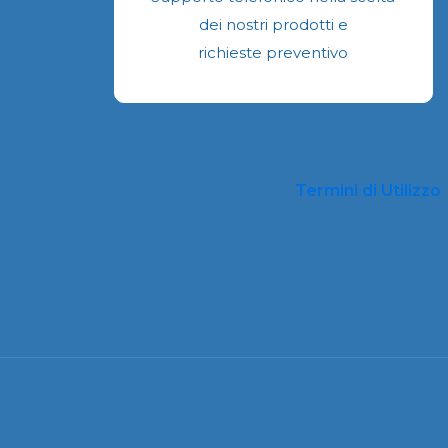
nella
dei nostri prodotti e
pagina
richieste preventivo
del
prodotto
Termini di Utilizzo