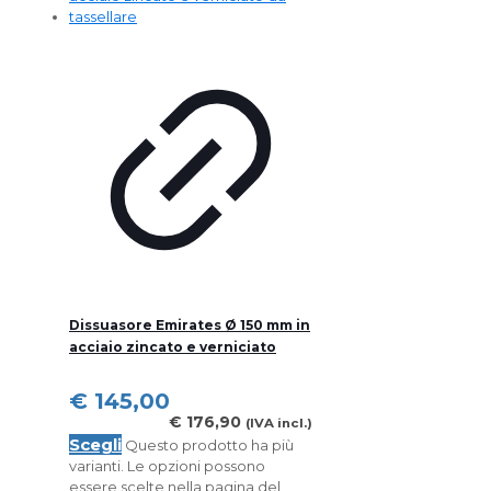
Dissuasore Emirates Ø 150 mm in
acciaio zincato e verniciato
€
145,00
€
176,90
(IVA incl.)
Scegli
Questo prodotto ha più
varianti. Le opzioni possono
essere scelte nella pagina del