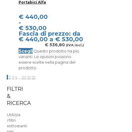
Portabici Alfa
€
440,00
-
€
530,00
Fascia di prezzo: da
€ 440,00 a € 530,00
€
536,80
(IVA incl.)
Scegli
Questo prodotto ha più
varianti. Le opzioni possono
essere scelte nella pagina del
prodotto
1
2
3
4
…
20
21
22
FILTRI
&
RICERCA
Utilizza
i filtri
sottostanti
per