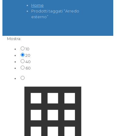
Home
Prodotti taggati “Arredo
esterno”
Mostra:
10
20
40
60