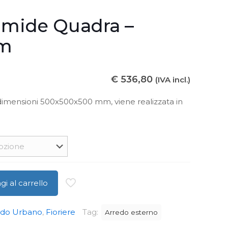
ramide Quadra –
cm
€
536,80
(IVA incl.)
 dimensioni 500x500x500 mm, viene realizzata in
i al carrello
edo Urbano
,
Fioriere
Tag:
Arredo esterno