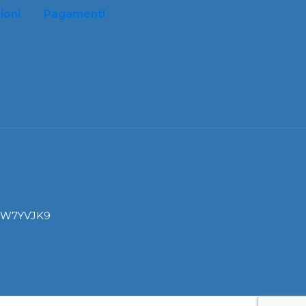
ioni
Pagamenti
I: W7YVJK9