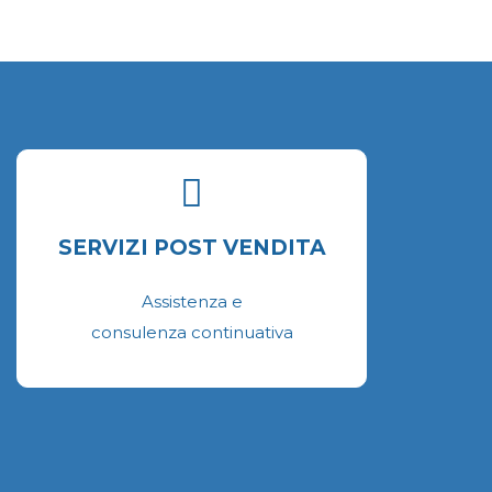
ella
agina
el
rodotto
SERVIZI POST VENDITA
Assistenza e
consulenza continuativa