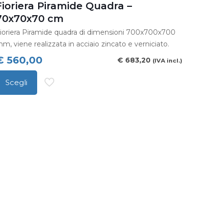
Fioriera Piramide Quadra –
70x70x70 cm
ioriera Piramide quadra di dimensioni 700x700x700
m, viene realizzata in acciaio zincato e verniciato.
€
560,00
€
683,20
(IVA incl.)
Scegli
uesto
rodotto
a
iù
arianti.
e
pzioni
ossono
ssere
celte