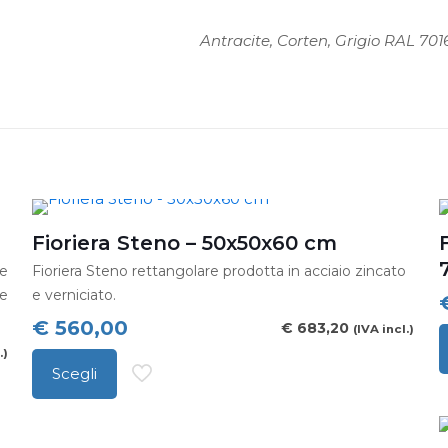
Antracite, Corten, Grigio RAL 70
Fioriera Steno – 50x50x60 cm
e
Fioriera Steno rettangolare prodotta in acciaio zincato
re
e verniciato.
€
560,00
€
683,20
(IVA incl.)
.)
Scegli
Questo
prodotto
ha