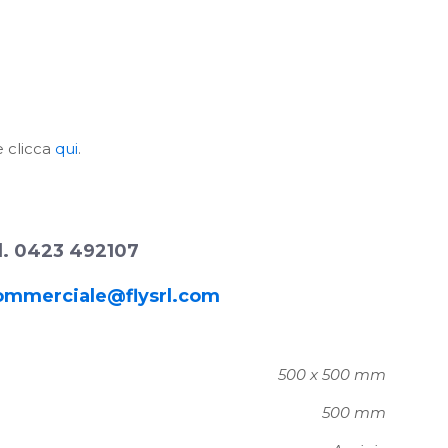
re clicca
qui
.
l. 0423 492107
ommerciale@flysrl.com
500 x 500 mm
500 mm