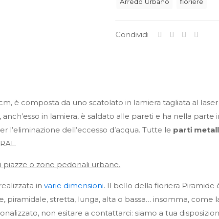
Arredo Urbano
fioriere
50x50x50
cm
quantità
Condividi
m, è composta da uno scatolato in lamiera tagliata al laser
anch’esso in lamiera, è saldato alle pareti e ha nella parte i
 per l’eliminazione dell’eccesso d’acqua. Tutte le
parti metal
 RAL.
i piazze o zone pedonali urbane.
ealizzata in
varie dimensioni
. Il bello della fioriera Piramid
e, piramidale, stretta, lunga, alta o bassa… insomma, come la
alizzato, non esitare a contattarci: siamo a tua disposizion