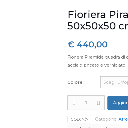
Fioriera Pi
50x50x50 
€
440,00
Fioriera Piramide quadra di
acciaio zincato e verniciato.
Colore
Fioriera
Aggiung
Piramide
Quadra
Categorie:
Arr
COD:
N/A
-