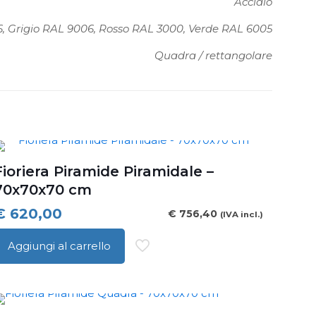
Acciaio
16, Grigio RAL 9006, Rosso RAL 3000, Verde RAL 6005
Quadra / rettangolare
Fioriera Piramide Piramidale –
70x70x70 cm
€
620,00
€
756,40
(IVA incl.)
Aggiungi al carrello