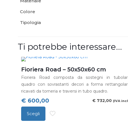
Materiale
Colore
Tipologia
Ti potrebbe interessare…
Fioriera Road – 50x50x60 cm
Fioriera Road composta da sostegni in tubolar
quadro con sovrastanti decori a forma rettangola
ricavati da torneria e traversi in tubo quadro.
€
600,00
€
732,00
(IVA incl
Scegli
Questo
prodotto