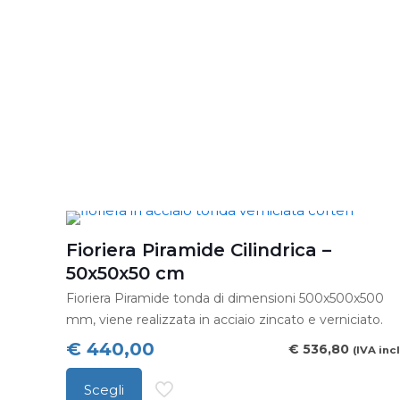
ha
più
varianti.
Le
opzioni
possono
essere
scelte
nella
pagina
Fioriera Piramide Cilindrica –
del
50x50x50 cm
prodotto
Fioriera Piramide tonda di dimensioni 500x500x500
mm, viene realizzata in acciaio zincato e verniciato.
€
440,00
€
536,80
(IVA incl
Scegli