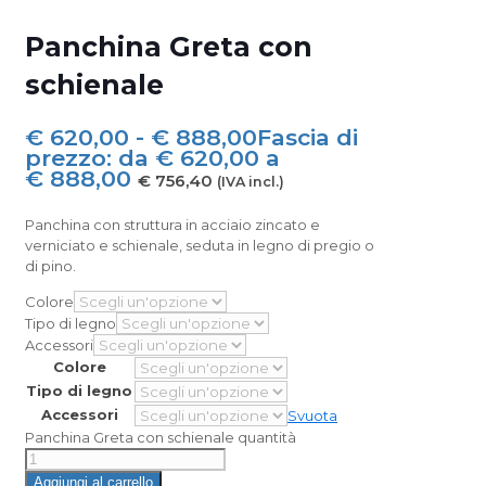
Panchina Greta con
schienale
€
620,00
-
€
888,00
Fascia di
prezzo: da € 620,00 a
€ 888,00
€
756,40
(IVA incl.)
Panchina con struttura in acciaio zincato e
verniciato e schienale, seduta in legno di pregio o
di pino.
Colore
Tipo di legno
Accessori
Colore
Tipo di legno
Accessori
Svuota
Panchina Greta con schienale quantità
Aggiungi al carrello