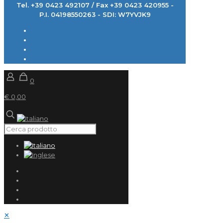
Tel. +39 0423 492107 / Fax +39 0423 420955 -
P.I. 04198550263 - SDI: W7YVJK9
0
€ 0,00
✕