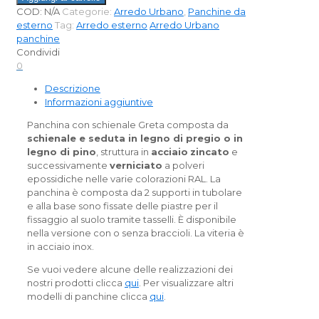
COD:
N/A
Categorie:
Arredo Urbano
,
Panchine da
esterno
Tag:
Arredo esterno
Arredo Urbano
panchine
Condividi
0
Descrizione
Informazioni aggiuntive
Panchina con schienale Greta composta da
schienale e seduta in legno di pregio o in
legno di pino
, struttura in
acciaio
zincato
e
successivamente
verniciato
a polveri
epossidiche nelle varie colorazioni RAL. La
panchina è composta da 2 supporti in tubolare
e alla base sono fissate delle piastre per il
fissaggio al suolo tramite tasselli. È disponibile
nella versione con o senza braccioli. La viteria è
in acciaio inox.
Se vuoi vedere alcune delle realizzazioni dei
nostri prodotti clicca
qui
. Per visualizzare altri
modelli di panchine clicca
qui
.