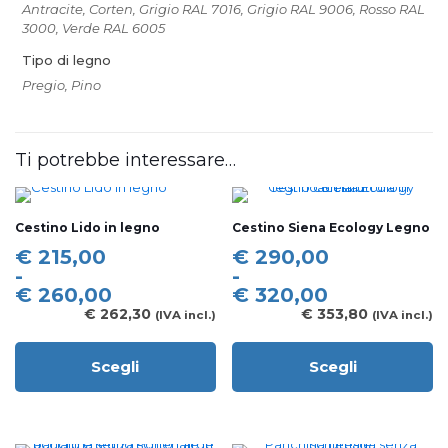
Antracite, Corten, Grigio RAL 7016, Grigio RAL 9006, Rosso RAL
3000, Verde RAL 6005
Tipo di legno
Pregio, Pino
Ti potrebbe interessare…
Cestino Lido in legno
Cestino Siena Ecology Legno
Fascia
Fascia
€
215,00
€
290,00
di
di
-
-
prezzo:
prezzo:
€
260,00
€
320,00
da
da
€
262,30
€
353,80
(IVA incl.)
(IVA incl.)
€ 215,00
€ 290,00
a
a
Scegli
Scegli
€ 260,00
€ 320,00
Questo
Questo
prodotto
prodotto
ha
ha
più
più