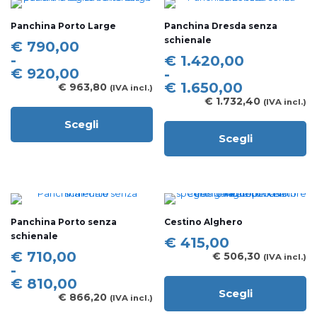
varianti.
varianti.
Le
Le
Panchina Porto Large
Panchina Dresda senza
opzioni
opzioni
schienale
possono
possono
Fascia
€
790,00
essere
essere
di
-
Fascia
€
1.420,00
scelte
scelte
prezzo:
€
920,00
di
-
nella
nella
da
prezzo:
€
1.650,00
€
963,80
(IVA incl.)
pagina
pagina
€ 790,00
da
€
1.732,40
(IVA incl.)
del
del
a
€ 1.420,00
prodotto
prodotto
Scegli
€ 920,00
a
Questo
Scegli
€ 1.650,00
prodotto
Questo
ha
prodotto
più
ha
varianti.
più
Le
varianti.
opzioni
Le
Panchina Porto senza
Cestino Alghero
possono
opzioni
schienale
essere
possono
€
415,00
scelte
essere
Fascia
€
710,00
€
506,30
(IVA incl.)
nella
scelte
di
-
pagina
nella
prezzo:
€
810,00
del
pagina
Scegli
da
€
866,20
(IVA incl.)
Questo
prodotto
del
€ 710,00
prodotto