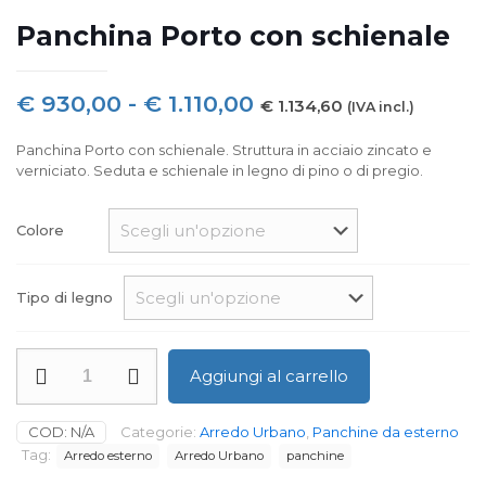
Panchina Porto con schienale
Fascia
€
930,00
-
€
1.110,00
€
1.134,60
(IVA incl.)
di
Panchina Porto con schienale. Struttura in acciaio zincato e
prezzo:
verniciato. Seduta e schienale in legno di pino o di pregio.
da
€ 930,00
Colore
a
€ 1.110,00
Tipo di legno
Panchina
Aggiungi al carrello
Porto
con
schienale
COD:
N/A
Categorie:
Arredo Urbano
,
Panchine da esterno
quantità
Tag:
Arredo esterno
Arredo Urbano
panchine