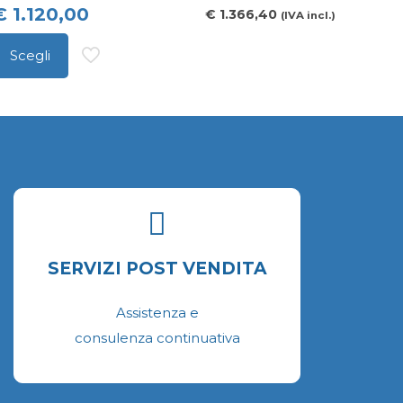
ossono
€
1.120,00
€
1.366,40
(IVA incl.)
ssere
celte
Scegli
uesto
ella
rodotto
agina
a
el
iù
rodotto
arianti.
e
pzioni
ossono
SERVIZI POST VENDITA
ssere
celte
Assistenza e
ella
consulenza continuativa
agina
el
rodotto