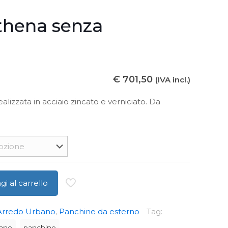
thena senza
€
701,50
(IVA incl.)
alizzata in acciaio zincato e verniciato. Da
i al carrello
Arredo Urbano
,
Panchine da esterno
Tag:
bano
panchine