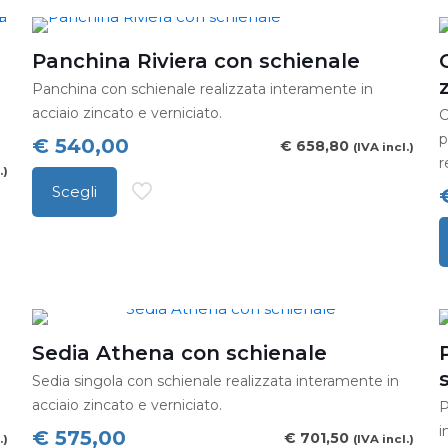
Panchina Riviera con schienale
Panchina con schienale realizzata interamente in
acciaio zincato e verniciato.
C
p
€
540,00
€
658,80
(IVA incl.)
r
.)
Scegli
Questo
prodotto
Q
ha
p
più
h
varianti.
p
Le
Sedia Athena con schienale
v
opzioni
Sedia singola con schienale realizzata interamente in
L
possono
acciaio zincato e verniciato.
P
o
essere
i
€
575,00
€
701,50
.)
(IVA incl.)