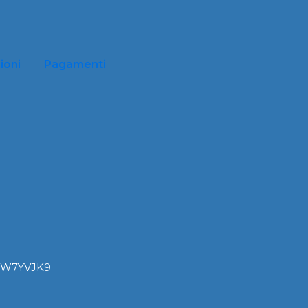
ioni
Pagamenti
I: W7YVJK9