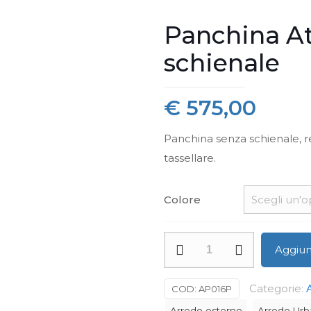
Panchina A
schienale
€
575,00
Panchina senza schienale, re
tassellare.
Colore
Panchina
Aggiung
Athena
senza
Categorie:
COD:
AP016P
schienale
Arredo esterno
Arredo Ur