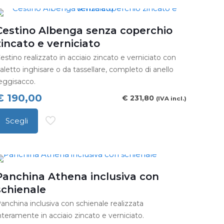
Cestino Albenga senza coperchio
zincato e verniciato
estino realizzato in acciaio zincato e verniciato con
aletto inghisare o da tassellare, completo di anello
eggisacco.
€
190,00
€
231,80
(IVA incl.)
Scegli
uesto
rodotto
a
iù
Panchina Athena inclusiva con
arianti.
schienale
e
anchina inclusiva con schienale realizzata
pzioni
nteramente in acciaio zincato e verniciato.