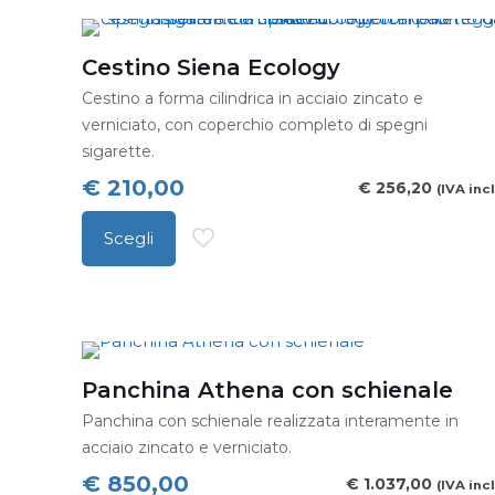
Cestino Siena Ecology
Cestino a forma cilindrica in acciaio zincato e
verniciato, con coperchio completo di spegni
sigarette.
€
210,00
€
256,20
(IVA incl
Scegli
Questo
prodotto
ha
più
varianti.
Panchina Athena con schienale
Le
Panchina con schienale realizzata interamente in
opzioni
acciaio zincato e verniciato.
possono
€
850,00
€
1.037,00
(IVA incl