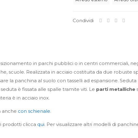
quantità
Condividi
zionamento in parchi pubblici o in centri commerciali, negoz
e, scuole. Realizzata in acciaio costituita da due robuste spa
ssare la panchina al suolo con tasselli ad espansione. Seduta
seduta è fissata alle spalle tramite viti. Le
parti metalliche
eria è in acciaio inox.
ta anche
con schienale
.
i prodotti clicca
qui
. Per visualizzare altri modelli di panchin