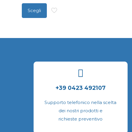
essere
scelte
Scegli
Questo
nella
prodotto
pagina
ha
del
più
prodotto
varianti.
Le
opzioni
possono
essere
+39 0423 492107
scelte
nella
Supporto telefonico nella scelta
pagina
dei nostri prodotti e
del
richieste preventivo
prodotto