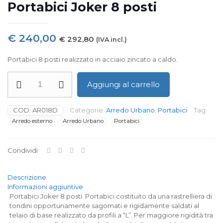
Portabici Joker 8 posti
€
240,00
€
292,80
(IVA incl.)
Portabici 8 posti realizzato in acciaio zincato a caldo.
Portabici
Aggiungi al carrello
Joker
8
posti
COD:
AR018D
Categorie:
Arredo Urbano
,
Portabici
Tag:
quantità
Arredo esterno
Arredo Urbano
Portabici
Condividi
Descrizione
Informazioni aggiuntive
Portabici Joker 8 posti. Portabici costituito da una rastrelliera di
tondini opportunamente sagomati e rigidamente saldati al
telaio di base realizzato da profili a “L”. Per maggiore rigidità tra