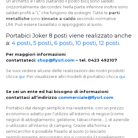
un archetto e l’altro (saltando il posto bici) sono saldati
orizzontalmente dei tondini. Nella parte inferiore inoltre sono
saldati profili a “L” che fungono da sostegni. Tutte le
parti
metalliche
sono
zincate a caldo
secondo normative
UNI. Può essere tassellato o appoggiato al suolo.
Portabici Joker 8 posti viene realizzato anche
a:
4 posti
,
5 posti
,
6 posti
,
10 posti
,
12 posti
.
Per maggiori informazioni
contattateci:
shop@flysrl.com
– tel. 0423 492107
Se vuoi vedere alcune delle realizzazioni dei nostri prodotti
clicca
qui
. Per visualizzare altri modelli di portabici clicca
qui
.
Se sei un ente ed hai bisogno di informazioni
contattaci all’indirizzo
commerciale@flysrl.com
Portabici dal design semplice ma resistente, con un prezzo
economico adatto per l’utilizzo all’esterno di negozi (come
negozi di abbigliamento, gelaterie, tabaccherie,…), di aziende
o utilizzato all’interno di camping. Grazie alla forma a
semicerchio è possibile fissarlo al suolo (o lasciarlo
semplicemente appoggiato ma si consiglia il tassellamento