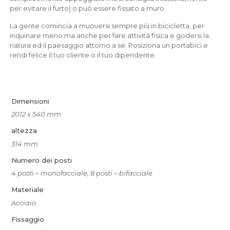
per evitare il furto) o può essere fissato a muro.
La gente comincia a muoversi sempre più in bicicletta, per
inquinare meno ma anche per fare attività fisica e godersi la
natura ed il paesaggio attorno a se. Posiziona un portabici e
rendi felice il tuo cliente o il tuo dipendente.
Dimensioni
2012 x 540 mm
altezza
314 mm
Numero dei posti
4 posti – monofacciale, 8 posti – bifacciale
Materiale
Acciaio
Fissaggio