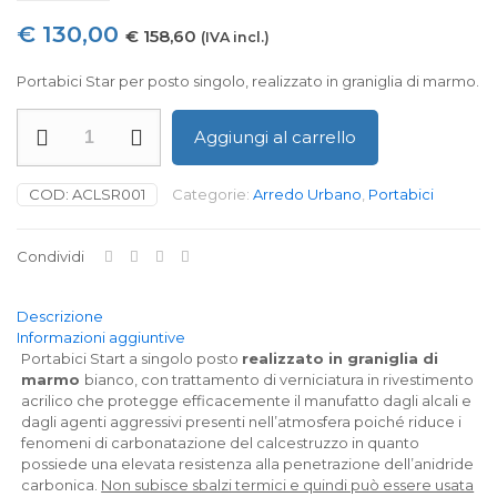
€
130,00
€
158,60
(IVA incl.)
Portabici Star per posto singolo, realizzato in graniglia di marmo.
Portabici
Aggiungi al carrello
Start
in
graniglia
COD:
ACLSR001
Categorie:
Arredo Urbano
,
Portabici
di
marmo
a
Condividi
singolo
posto
quantità
Descrizione
Informazioni aggiuntive
Portabici Start a singolo posto
realizzato in graniglia di
marmo
bianco, con trattamento di verniciatura in rivestimento
acrilico che protegge efficacemente il manufatto dagli alcali e
dagli agenti aggressivi presenti nell’atmosfera poiché riduce i
fenomeni di carbonatazione del calcestruzzo in quanto
possiede una elevata resistenza alla penetrazione dell’anidride
carbonica.
Non subisce sbalzi termici e quindi può essere usata