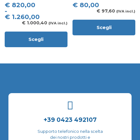
essere
Fascia
€
820,00
€
80,00
scelte
di
-
€
97,60
(IVA incl.)
nella
prezzo:
€
1.260,00
pagina
da
€
1.000,40
(IVA incl.)
del
Scegli
€ 820,00
Questo
prodotto
a
prodotto
Scegli
€ 1.260,00
Questo
ha
prodotto
più
ha
varianti.
più
Le
varianti.
opzioni
Le
possono
opzioni
essere
possono
scelte
essere
nella
scelte
pagina
nella
del
pagina
prodotto
del
+39 0423 492107
prodotto
Supporto telefonico nella scelta
dei nostri prodotti e