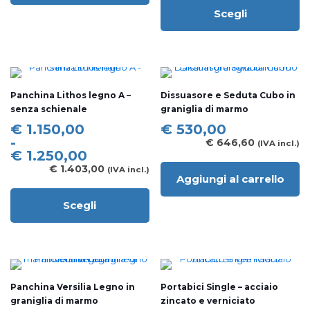
a
Scegli
€ 625,00
Questo
prodotto
ha
più
varianti.
Le
Panchina Lithos legno A –
Dissuasore e Seduta Cubo in
opzioni
senza schienale
graniglia di marmo
possono
essere
Fascia
€
1.150,00
€
530,00
scelte
di
-
€
646,60
(IVA incl.)
nella
prezzo:
€
1.250,00
pagina
da
€
1.403,00
(IVA incl.)
del
Aggiungi al carrello
€ 1.150,00
prodotto
a
Scegli
€ 1.250,00
Questo
prodotto
ha
più
varianti.
Le
Panchina Versilia Legno in
Portabici Single – acciaio
opzioni
graniglia di marmo
zincato e verniciato
possono