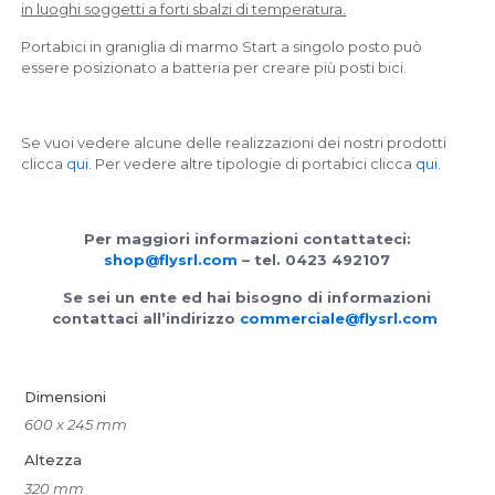
in luoghi soggetti a forti sbalzi di temperatura.
Portabici in graniglia di marmo Start a singolo posto può
essere posizionato a batteria per creare più posti bici.
Se vuoi vedere alcune delle realizzazioni dei nostri prodotti
clicca
qui
. Per vedere altre tipologie di portabici clicca
qui
.
Per maggiori informazioni contattateci:
shop@flysrl.com
– tel. 0423 492107
Se sei un ente ed hai bisogno di informazioni
contattaci all’indirizzo
commerciale@flysrl.com
Dimensioni
600 x 245 mm
Altezza
320 mm