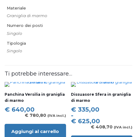
Materiale
Graniglia di marmo
Numero dei posti
Singolo
Tipologia
Singolo
Ti potrebbe interessare…
Panchina Versilia in graniglia
Dissuasore Sfera in graniglia
di marmo
di marmo
Fascia
€
640,00
€
335,00
di
-
€
780,80
(IVA incl.)
prezzo:
€
625,00
da
€
408,70
(IVA incl.)
Aggiungi al carrello
€ 335,00