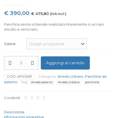
€
390,00
€
475,80
(IVA incl.)
Panchina senza schienale realizzata interamente in acciaio
zincato e verniciato.
Colore
Panchina
Aggiungi al carrello
Riviera
senza
schienale
COD:
AP031AP
Categorie:
Arredo Urbano
,
Panchine da
quantità
esterno
Tag:
Arredo esterno
Arredo Urbano
panchine
Condividi
Descrizione
Informazioni aggiuntive