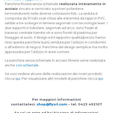
Panchina Riviera senza schienale
realizzata interamente in
acciaio
zincato e verniciato a polveri poliestere
termoindurenti nelle diverse colorazioni RAL. La seduta è
composta da 10 tubi ovali chiusi alle estremità da tappi in PVC,
saldati a tre sostegni in lamiera sagomati con tecnologia laser. I
due supporti in tubolare, sagomati ad arco, sono fissati al
traverso centrale tramite viti e sono forniti di piastrina per
fissaggio al suolo. Il design ed il rapporto qualità/prezzo hanno
reso questa panchina la più venduta per l’utilizzo in condomini
o all’esterno di negozi. Panchina dal design semplice ma molto
apprezzata per l’utilizzo in aree comuni.
La panchina senza schienale in acciaio Riviera viene realizzata
anche
con schienale
.
Se vuoi vedere alcune delle realizzazioni dei nostri prodotti
clicca
qui
. Per visualizzare altri modelli di panchine clicca
qui
.
Per maggiori informazioni
contattateci:
shop@flysrl.com
– tel. 0423 492107
Se sei un ente ed hai bisogno di informazioni