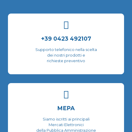
scelte
possono
nella
essere
pagina
scelte
del
nella
prodotto
pagina
del
+39 0423 492107
prodotto
Supporto telefonico nella scelta
dei nostri prodotti e
richieste preventivo
MEPA
Siamo iscritti ai principali
Mercati Elettronici
della Pubblica Amministrazione