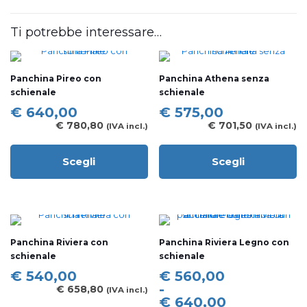
Ti potrebbe interessare…
Panchina Pireo con
Panchina Athena senza
schienale
schienale
€
640,00
€
575,00
€
780,80
€
701,50
(IVA incl.)
(IVA incl.)
Scegli
Scegli
Questo
Questo
prodotto
prodotto
ha
ha
più
più
varianti.
varianti.
Le
Le
Panchina Riviera con
Panchina Riviera Legno con
opzioni
opzioni
schienale
schienale
possono
possono
essere
essere
Fascia
€
540,00
€
560,00
scelte
scelte
di
-
€
658,80
(IVA incl.)
nella
nella
prezzo:
€
640,00