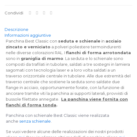
Condividi
Descrizione
Informazioni aggiuntive
Panchina Best Classic con
seduta e schienale
in
acciaio
zincato e verniciato
a polveri poliestere termoindurenti
nelle diverse colorazioni RAL. I
fianchi di forma arrotondata
sono in
graniglia di marmo
. La seduta e lo schienale sono
composti da trafilati in tubolare, saldati a tre sostegni in lamiera
sagomati con tecnologia laser e a loro volta saldati a un
traverso orizzontale centrale in tubolare. Alle due estremità del
traverso centrale che sostiene la seduta sono saldate due
flange in acciaio, opportunamente forate, con la funzione di
ancorare tramite viti la panchina ai supporti laterali, provvisti di
bussole filettate annegate.
La panchina viene fornita con
fianchi di forma tonda
.
Panchina con schienale Best Classic viene realizzata
anche
senza schienale
.
Se vuoi vedere alcune delle realizzazioni dei nostri prodotti