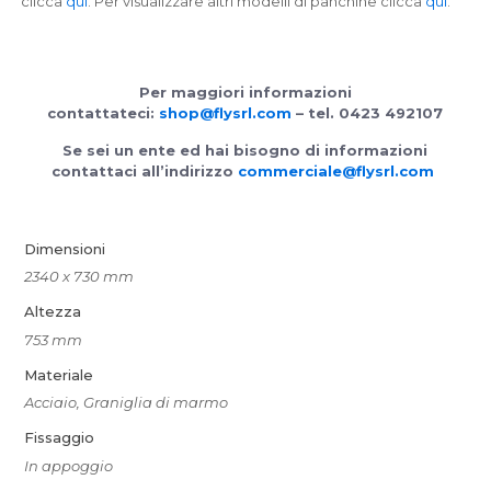
clicca
qui
. Per visualizzare altri modelli di panchine clicca
qui
.
Per maggiori informazioni
contattateci:
shop@flysrl.com
– tel. 0423 492107
Se sei un ente ed hai bisogno di informazioni
contattaci all’indirizzo
commerciale@flysrl.com
Dimensioni
2340 x 730 mm
Altezza
753 mm
Materiale
Acciaio, Graniglia di marmo
Fissaggio
In appoggio