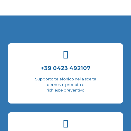
prodotto
ha
più
varianti.
Le
opzioni
possono
essere
scelte
nella
pagina
del
+39 0423 492107
prodotto
Supporto telefonico nella scelta
dei nostri prodotti e
richieste preventivo