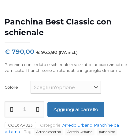
Panchina Best Classic con
schienale
€
790,00
€
963,80
(IVA incl.)
Panchina con seduta e schienale realizzati in acciaio zincato e
verniciato. I fianchi sono arrotondati e in graniglia di marmo.
Colore
Panchina
Aggiungi al carrello
Best
Classic
con
COD:
AP023
Categorie:
Arredo Urbano
,
Panchine da
schienale
esterno
Tag:
Arredo esterno
Arredo Urbano
panchine
quantità