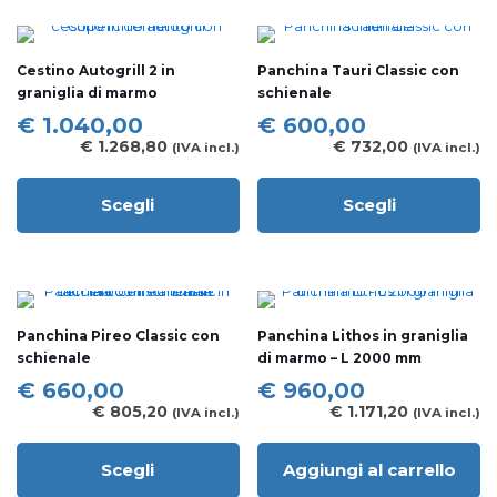
varianti.
più
Le
varianti.
opzioni
Le
Cestino Autogrill 2 in
Panchina Tauri Classic con
possono
opzioni
graniglia di marmo
schienale
essere
possono
scelte
essere
€
1.040,00
€
600,00
nella
scelte
€
1.268,80
€
732,00
(IVA incl.)
(IVA incl.)
pagina
nella
del
pagina
prodotto
del
Scegli
Scegli
Questo
Questo
prodotto
prodotto
prodotto
ha
ha
più
più
varianti.
varianti.
Le
Le
Panchina Pireo Classic con
Panchina Lithos in graniglia
opzioni
opzioni
schienale
di marmo – L 2000 mm
possono
possono
essere
essere
€
660,00
€
960,00
scelte
scelte
€
805,20
€
1.171,20
(IVA incl.)
(IVA incl.)
nella
nella
pagina
pagina
del
del
Scegli
Aggiungi al carrello
Questo
prodotto
prodotto