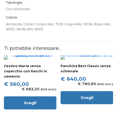
Tipologia
Con schienale
Colore
Antracite, Corten, Grigio RAL 7016, Grigio RAL 9006, Rosso RAL
3000, Verde RAL 6005
Ti potrebbe interessare…
Cestino Marte senza
Panchina Best Classic senza
coperchio con fianchi in
schienale
cemento
€
640,00
€
560,00
€
780,80
(IVA incl.)
€
683,20
(IVA incl.)
Scegli
Questo
Scegli
prodotto
Questo
ha
prodotto
più
ha