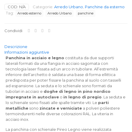
con
COD:
N/A
Categorie:
Arredo Urbano
,
Panchine da esterno
schienale
Tag:
Arredo esterno
Arredo Urbano
panchine
quantità
Condividi
Descrizione
Informazioni aggiuntive
Panchina in acciaio e legno
costituita da due supporti
laterali formati da una flangia in acciaio sagomata con
tecnologia laser fissata ad un arco in tubolare. All’estremità
inferiore dell’archetto è saldata una base di forma ellittica
predisposta per poter fissare la panchina al suolo con tasselli
ad espansione. La seduta e lo schienale sono formati da
tubolari in acciaio e
doghe di legno in pino nordico
impregnate in autoclave
o
in legno di pregio
. La seduta e
lo schienale sono fissati alle spalle tramite viti. Le
parti
metalliche
sono
zincate e verniciate
a polveri poliestere
termoindurenti nelle diverse colorazioni RAL. La viteria in
acciaio inox.
La panchina con schienale Pireo Legno viene realizzata