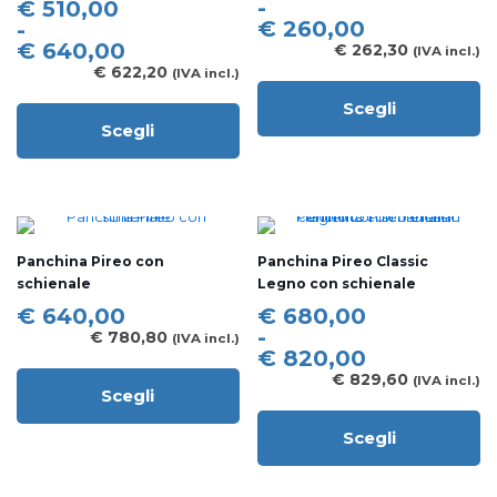
di
Fascia
-
€
510,00
prezzo:
di
€
260,00
-
da
prezzo:
€
640,00
€
262,30
(IVA incl.)
€ 215,00
da
€
622,20
(IVA incl.)
a
€ 510,00
Scegli
€ 260,00
a
Questo
Scegli
€ 640,00
prodotto
Questo
ha
prodotto
più
ha
varianti.
più
Le
varianti.
opzioni
Le
Panchina Pireo con
Panchina Pireo Classic
possono
opzioni
schienale
Legno con schienale
essere
possono
scelte
essere
Fascia
€
640,00
€
680,00
nella
scelte
di
-
€
780,80
(IVA incl.)
pagina
nella
prezzo:
€
820,00
del
pagina
da
€
829,60
(IVA incl.)
prodotto
del
Scegli
€ 680,00
Questo
prodotto
a
prodotto
Scegli
€ 820,00
ha
Questo
più
prodotto
varianti.
ha