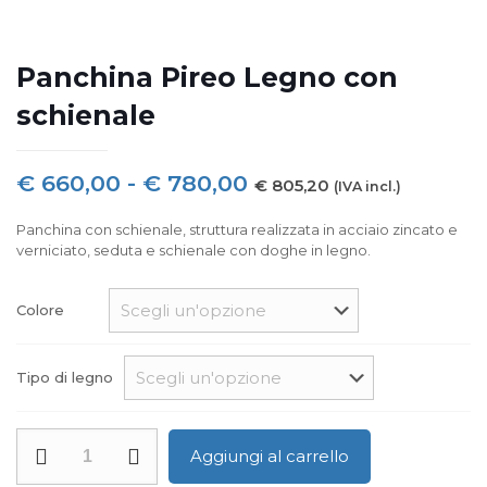
Panchina Pireo Legno con
schienale
Fascia
€
660,00
-
€
780,00
€
805,20
(IVA incl.)
di
Panchina con schienale, struttura realizzata in acciaio zincato e
prezzo:
verniciato, seduta e schienale con doghe in legno.
da
€ 660,00
Colore
a
€ 780,00
Tipo di legno
Panchina
Aggiungi al carrello
Pireo
Legno