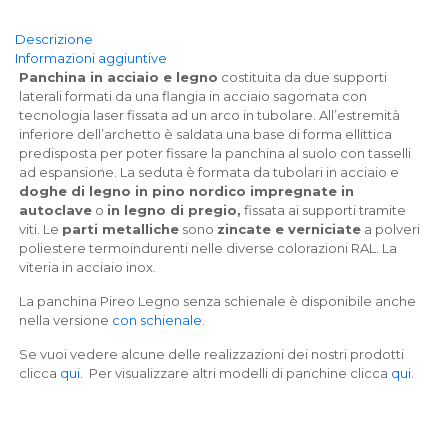
Descrizione
Informazioni aggiuntive
Panchina in acciaio e legno
costituita da due supporti
laterali formati da una flangia in acciaio sagomata con
tecnologia laser fissata ad un arco in tubolare. All’estremità
inferiore dell’archetto è saldata una base di forma ellittica
predisposta per poter fissare la panchina al suolo con tasselli
ad espansione. La seduta è formata da tubolari in acciaio e
doghe di legno in pino nordico impregnate in
autoclave
o
in legno di pregio,
fissata ai supporti tramite
viti. Le
parti metalliche
sono
zincate e verniciate
a polveri
poliestere termoindurenti nelle diverse colorazioni RAL. La
viteria in acciaio inox.
La panchina Pireo Legno senza schienale è disponibile anche
nella versione
con schienale
.
Se vuoi vedere alcune delle realizzazioni dei nostri prodotti
clicca
qui
. Per visualizzare altri modelli di panchine clicca
qui
.