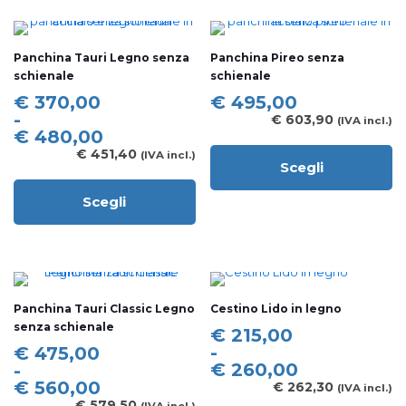
più
più
varianti.
varianti.
Le
Le
Panchina Tauri Legno senza
Panchina Pireo senza
opzioni
opzioni
schienale
schienale
possono
possono
essere
essere
Fascia
€
370,00
€
495,00
scelte
scelte
di
-
€
603,90
(IVA incl.)
nella
nella
prezzo:
€
480,00
pagina
pagina
da
€
451,40
(IVA incl.)
del
del
Scegli
€ 370,00
Questo
prodotto
prodotto
a
prodotto
Scegli
€ 480,00
Questo
ha
prodotto
più
ha
varianti.
più
Le
varianti.
opzioni
Le
possono
Panchina Tauri Classic Legno
Cestino Lido in legno
opzioni
essere
senza schienale
possono
scelte
Fascia
€
215,00
essere
nella
di
Fascia
-
€
475,00
scelte
pagina
prezzo:
di
€
260,00
-
nella
del
da
prezzo:
€
560,00
€
262,30
(IVA incl.)
pagina
prodotto
€ 215,00
da
€
579,50