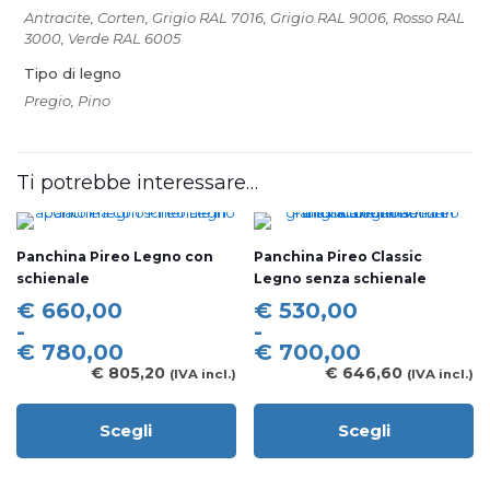
Antracite, Corten, Grigio RAL 7016, Grigio RAL 9006, Rosso RAL
3000, Verde RAL 6005
Tipo di legno
Pregio, Pino
Ti potrebbe interessare…
Panchina Pireo Legno con
Panchina Pireo Classic
schienale
Legno senza schienale
Fascia
Fascia
€
660,00
€
530,00
di
di
-
-
prezzo:
prezzo:
€
780,00
€
700,00
da
da
€
805,20
€
646,60
(IVA incl.)
(IVA incl.)
€ 660,00
€ 530,00
a
a
Scegli
Scegli
€ 780,00
€ 700,00
Questo
Questo
prodotto
prodotto
ha
ha