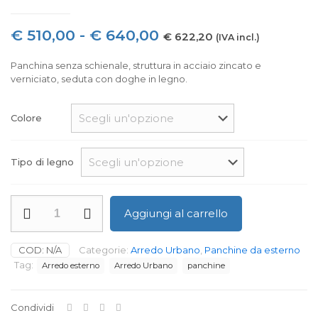
Fascia
€
510,00
-
€
640,00
€
622,20
(IVA incl.)
di
Panchina senza schienale, struttura in acciaio zincato e
prezzo:
verniciato, seduta con doghe in legno.
da
€ 510,00
Colore
a
€ 640,00
Tipo di legno
Panchina
Aggiungi al carrello
Pireo
Legno
senza
COD:
N/A
Categorie:
Arredo Urbano
,
Panchine da esterno
schienale
Tag:
Arredo esterno
Arredo Urbano
panchine
quantità
Condividi