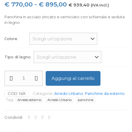
Fascia
€
770,00
-
€
895,00
€
939,40
(IVA incl.)
di
Panchina in acciaio zincato e verniciato con schienale e seduta
prezzo:
in legno.
da
€ 770,00
Colore
a
€ 895,00
Tipo di legno
Panchina
Aggiungi al carrello
Queen
con
schienale
COD:
N/A
Categorie:
Arredo Urbano
,
Panchine da esterno
quantità
Tag:
Arredo esterno
Arredo Urbano
panchine
Condividi