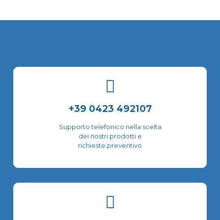
ha
ha
più
più
varianti.
varianti.
Le
Le
opzioni
opzioni
possono
possono
essere
essere
scelte
scelte
nella
nella
pagina
pagina
del
del
+39 0423 492107
prodotto
prodotto
Supporto telefonico nella scelta
dei nostri prodotti e
richieste preventivo