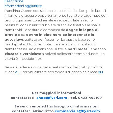
Descrizione
Informazioni aggiuntive
Panchina Queen con schienale costituita da due spalle laterali
in lamiera di acciaio opportunamente tagliate e sagomate con
tecnologia laser. Lo schienale e i sostegni laterali sono
realizzati con un unico tubolare di acciaio fissato alle spalle
tramite viti. La seduta è composta da
doghe in legno di
pregio
o da
doghe in pino nordico
impregnate in
autoclave
, trattate per l’esterno. Le piastre base sono
predisposte di foro per poter fissare la panchina al suolo
tramite tasselli ad espansione. Tutte le
parti metalliche
sono
zincate e verniciate
a polveri poliestere termoindurenti. La
viteria è in acciaio inox.
Se vuoi vedere alcune delle realizzazioni dei nostri prodotti
clicca
qui
. Per visualizzare altri modelli di panchine clicca
qui
.
Per maggiori informazioni
contattateci:
shop@flysrl.com
– tel. 0423 492107
Se sei un ente ed hai bisogno di informazioni
contattaci all’indirizzo
commerciale@flysrl.com