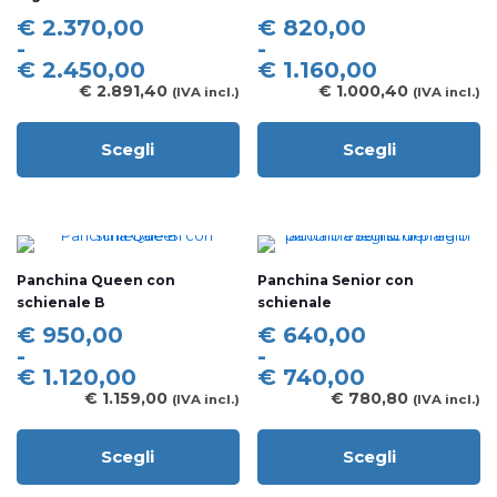
essere
essere
Fascia
Fascia
€
2.370,00
€
820,00
scelte
scelte
di
di
-
-
nella
nella
prezzo:
prezzo:
€
2.450,00
€
1.160,00
pagina
pagina
da
da
€
2.891,40
€
1.000,40
(IVA incl.)
(IVA incl.)
del
del
€ 2.370,00
€ 820,00
prodotto
prodotto
a
a
Scegli
Scegli
€ 2.450,00
€ 1.160,00
Questo
Questo
prodotto
prodotto
ha
ha
più
più
varianti.
varianti.
Le
Le
Panchina Queen con
Panchina Senior con
opzioni
opzioni
schienale B
schienale
possono
possono
essere
essere
Fascia
Fascia
€
950,00
€
640,00
scelte
scelte
di
di
-
-
nella
nella
prezzo:
prezzo:
€
1.120,00
€
740,00
pagina
pagina
da
da
€
1.159,00
€
780,80
(IVA incl.)
(IVA incl.)
del
del
€ 950,00
€ 640,00
prodotto
prodotto
a
a
Scegli
Scegli
€ 1.120,00
€ 740,00
Questo
Questo
prodotto
prodotto