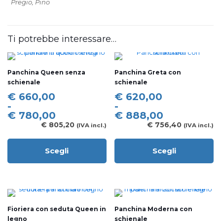
Pregio, Pino
Ti potrebbe interessare…
Panchina Queen senza
Panchina Greta con
schienale
schienale
Fascia
Fascia
€
660,00
€
620,00
di
di
-
-
prezzo:
prezzo:
€
780,00
€
888,00
da
da
€
805,20
€
756,40
(IVA incl.)
(IVA incl.)
€ 660,00
€ 620,00
a
a
Scegli
Scegli
€ 780,00
€ 888,00
Questo
Questo
prodotto
prodotto
ha
ha
più
più
varianti.
varianti.
Le
Le
Fioriera con seduta Queen in
Panchina Moderna con
opzioni
opzioni
legno
schienale
possono
possono