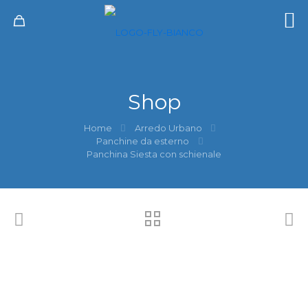
Shop
Home
Arredo Urbano
Panchine da esterno
Panchina Siesta con schienale