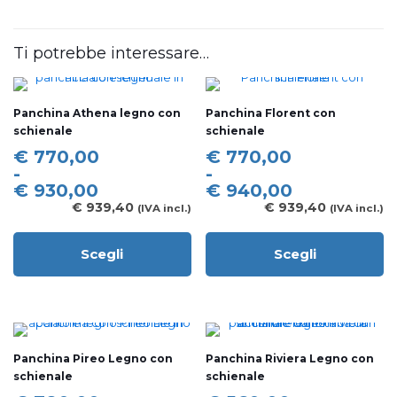
Ti potrebbe interessare…
Panchina Athena legno con
Panchina Florent con
schienale
schienale
Fascia
Fascia
€
770,00
€
770,00
di
di
-
-
prezzo:
prezzo:
€
930,00
€
940,00
da
da
€
939,40
€
939,40
(IVA incl.)
(IVA incl.)
€ 770,00
€ 770,00
a
a
Scegli
Scegli
€ 930,00
€ 940,00
Questo
Questo
prodotto
prodotto
ha
ha
più
più
varianti.
varianti.
Le
Le
Panchina Pireo Legno con
Panchina Riviera Legno con
opzioni
opzioni
schienale
schienale
possono
possono
essere
essere