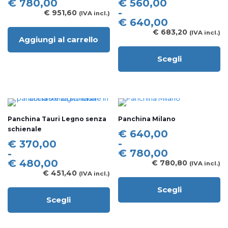
Fascia
€
780,00
€
560,00
scelte
scelte
di
-
€
951,60
(IVA incl.)
nella
nella
prezzo:
€
640,00
pagina
pagina
da
€
683,20
(IVA incl.)
del
del
Aggiungi al carrello
€ 560,00
prodotto
prodotto
a
Scegli
€ 640,00
Questo
prodotto
ha
più
varianti.
Le
Panchina Tauri Legno senza
Panchina Milano
opzioni
schienale
possono
Fascia
€
640,00
essere
di
Fascia
-
€
370,00
scelte
prezzo:
di
€
780,00
-
nella
da
prezzo:
€
480,00
€
780,80
(IVA incl.)
pagina
€ 640,00
da
€
451,40
(IVA incl.)
del
a
€ 370,00
prodotto
Scegli
€ 780,00
a
Questo
Scegli
€ 480,00
prodotto
Questo
ha
prodotto
più
ha