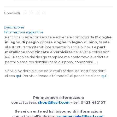
Condividi
Descrizione
Informazioni aggiuntive
Panchina Siesta con seduta e schienale composti da 10
doghe
in legno di pregio
oppure
doghe in legno di pino
, fissate
alla struttura tramite viti interamente in acciaio inox. Le
parti
metalliche
sono
zincate e verniciate
nelle varie colorazioni
RAL. Panchina dal design semplice ma confortevole, adatta a
parchi o aree residenziali (case di riposo, condomini, …).
Se vuoi vedere alcune delle realizzazioni dei nostri prodotti
clicca
qui
. Per visualizzare altri modelli di panchine clicca
qui
.
Per maggiori informazioni
contattateci:
shop@flysrl.com
– tel. 0423 492107
Se sei un ente ed hai bisogno di informazioni
contattaci all’indirizzo
commerciale@flysrl.com