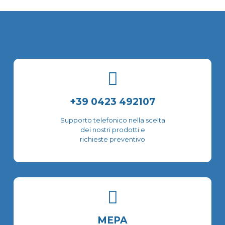
varianti.
più
Le
varianti.
opzioni
Le
possono
opzioni
essere
possono
scelte
essere
nella
scelte
pagina
nella
del
pagina
prodotto
del
+39 0423 492107
prodotto
Supporto telefonico nella scelta
dei nostri prodotti e
richieste preventivo
MEPA