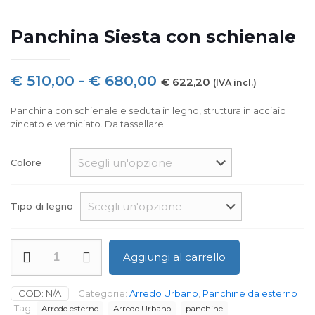
Panchina Siesta con schienale
Fascia
€
510,00
-
€
680,00
€
622,20
(IVA incl.)
di
Panchina con schienale e seduta in legno, struttura in acciaio
prezzo:
zincato e verniciato. Da tassellare.
da
€ 510,00
Colore
a
€ 680,00
Tipo di legno
Panchina
Aggiungi al carrello
Siesta
con
schienale
COD:
N/A
Categorie:
Arredo Urbano
,
Panchine da esterno
quantità
Tag:
Arredo esterno
Arredo Urbano
panchine