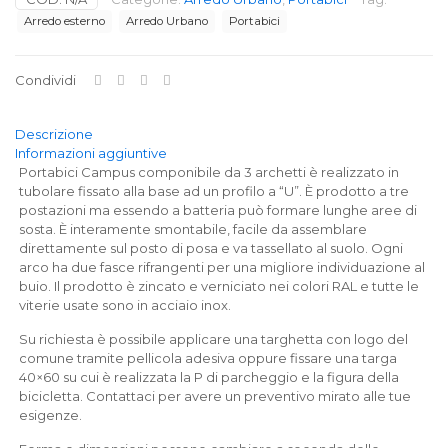
3
Arredo esterno
Arredo Urbano
Portabici
archetti
quantità
Condividi
Descrizione
Informazioni aggiuntive
Portabici Campus componibile da 3 archetti è realizzato in
tubolare fissato alla base ad un profilo a “U”. È prodotto a tre
postazioni ma essendo a batteria può formare lunghe aree di
sosta. È interamente smontabile, facile da assemblare
direttamente sul posto di posa e va tassellato al suolo. Ogni
arco ha due fasce rifrangenti per una migliore individuazione al
buio. Il prodotto è zincato e verniciato nei colori RAL e tutte le
viterie usate sono in acciaio inox.
Su richiesta è possibile applicare una targhetta con logo del
comune tramite pellicola adesiva oppure fissare una targa
40×60 su cui è realizzata la P di parcheggio e la figura della
bicicletta. Contattaci per avere un preventivo mirato alle tue
esigenze.