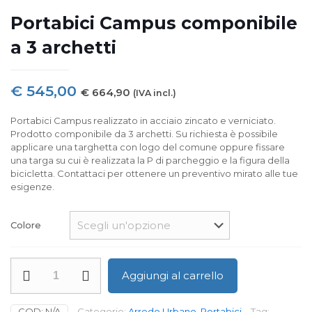
Portabici Campus componibile
a 3 archetti
€
545,00
€
664,90
(IVA incl.)
Portabici Campus realizzato in acciaio zincato e verniciato.
Prodotto componibile da 3 archetti. Su richiesta è possibile
applicare una targhetta con logo del comune oppure fissare
una targa su cui è realizzata la P di parcheggio e la figura della
bicicletta. Contattaci per ottenere un preventivo mirato alle tue
esigenze.
Colore
Portabici
Aggiungi al carrello
Campus
componibile
a
COD:
N/A
Categorie:
Arredo Urbano
,
Portabici
Tag: