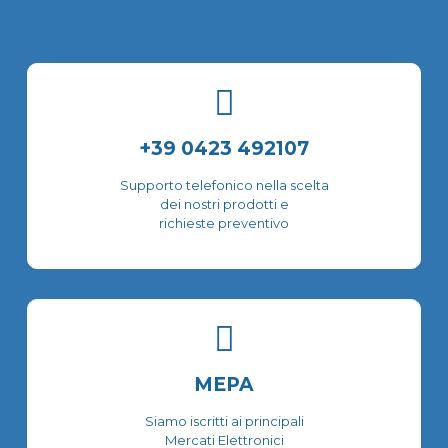
essere
opzioni
scelte
possono
nella
essere
pagina
scelte
del
nella
prodotto
pagina
del
+39 0423 492107
prodotto
Supporto telefonico nella scelta
dei nostri prodotti e
richieste preventivo
MEPA
Siamo iscritti ai principali
Mercati Elettronici