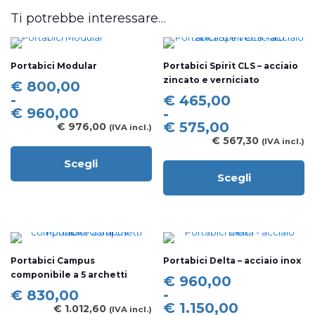
Ti potrebbe interessare…
Portabici Modular
Portabici Spirit CLS – acciaio
zincato e verniciato
Fascia
€
800,00
di
-
Fascia
€
465,00
prezzo:
€
960,00
di
-
da
prezzo:
€
575,00
€
976,00
(IVA incl.)
€ 800,00
da
€
567,30
(IVA incl.)
a
€ 465,00
Scegli
€ 960,00
a
Questo
Scegli
€ 575,00
prodotto
Questo
ha
prodotto
più
ha
varianti.
più
Le
varianti.
opzioni
Le
Portabici Campus
Portabici Delta – acciaio inox
possono
opzioni
componibile a 5 archetti
essere
possono
Fascia
€
960,00
scelte
essere
di
-
€
830,00
nella
scelte
prezzo:
€
1.150,00
€
1.012,60
(IVA incl.)