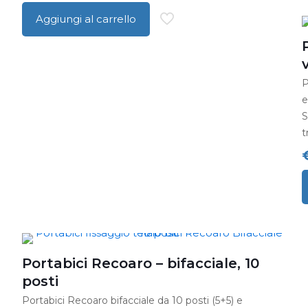
h
Aggiungi al carrello
p
v
L
P
o
e
p
S
e
t
s
n
p
Q
d
p
p
h
p
Portabici Recoaro – bifacciale, 10
v
posti
L
Portabici Recoaro bifacciale da 10 posti (5+5) e