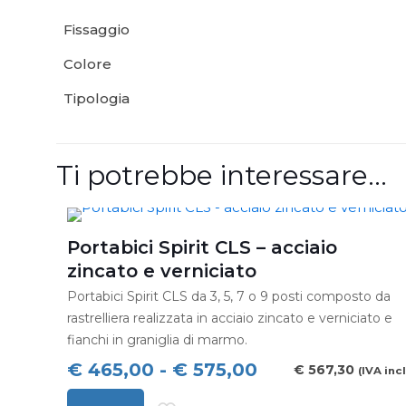
Fissaggio
Colore
Tipologia
Ti potrebbe interessare…
Portabici Spirit CLS – acciaio
zincato e verniciato
Portabici Spirit CLS da 3, 5, 7 o 9 posti composto da
rastrelliera realizzata in acciaio zincato e verniciato e
fianchi in graniglia di marmo.
Fascia
€
465,00
-
€
575,00
€
567,30
(IVA incl
di