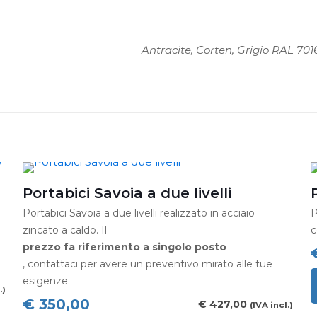
Antracite, Corten, Grigio RAL 70
Portabici Savoia a due livelli
Portabici Savoia a due livelli realizzato in acciaio
P
zincato a caldo. Il
c
prezzo fa riferimento a singolo posto
, contattaci per avere un preventivo mirato alle tue
esigenze.
.)
Q
€
350,00
€
427,00
(IVA incl.)
p