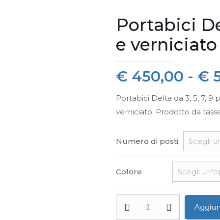
Portabici De
e verniciato
€
450,00
-
€
5
Portabici Delta da 3, 5, 7, 9
verniciato. Prodotto da tasse
Numero di posti
Colore
Portabici
Aggiung
Delta