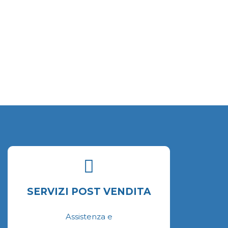
pzioni
ossono
ssere
celte
ella
agina
el
rodotto
SERVIZI POST VENDITA
Assistenza e