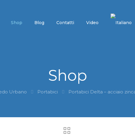
Shop
Blog
Contatti
Video
Shop
edo Urbano
Portabici
Portabici Delta – acciaio zinc