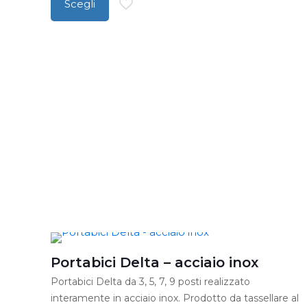
Scegli
prezzo:
Questo
da
prodotto
€ 465,00
ha
a
più
€ 575,00
varianti.
Le
opzioni
possono
essere
scelte
nella
pagina
del
Portabici Delta – acciaio inox
prodotto
Portabici Delta da 3, 5, 7, 9 posti realizzato
interamente in acciaio inox. Prodotto da tassellare al