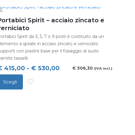
€ 530,00
a
a
iù
Portabici Spirit – acciaio zincato e
€ 670,00
arianti.
verniciato
e
ortabici Spirit da 3, 5, 7 o 9 posti è costituito da un
pzioni
lemento a spirale in acciaio zincato e verniciato.
ossono
upporti con piastre base per il fissaggio al suolo
ssere
ramite tasselli.
celte
Fascia
€
415,00
-
€
530,00
€
506,30
(IVA incl.)
ella
di
Scegli
agina
prezzo:
uesto
el
da
rodotto
rodotto
€ 415,00
a
a
iù
€ 530,00
arianti.
e