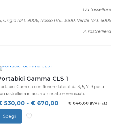
Da tassellare
16, Grigio RAL 9006, Rosso RAL 3000, Verde RAL 6005
A rastrelliera
Portabici Gamma CLS 1
ortabici Gamma con fioriere laterali da 3, 5, 7, 9 posti
on rastrelliera in acciaio zincato e verniciato.
Fascia
€
530,00
-
€
670,00
€
646,60
(IVA incl.)
di
Scegli
prezzo:
uesto
da
rodotto