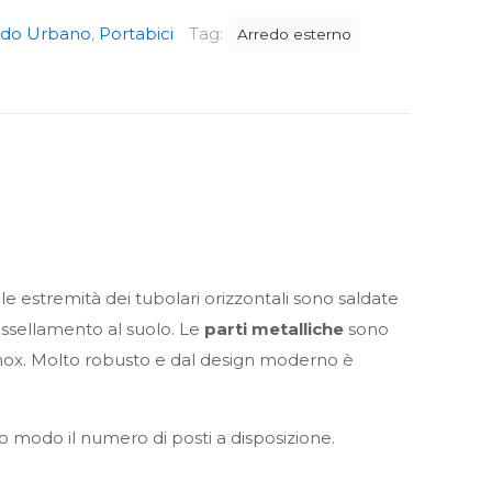
edo Urbano
,
Portabici
Tag:
Arredo esterno
lle estremità dei tubolari orizzontali sono saldate
 tassellamento al suolo. Le
parti metalliche
sono
o inox. Molto robusto e dal design moderno è
to modo il numero di posti a disposizione.