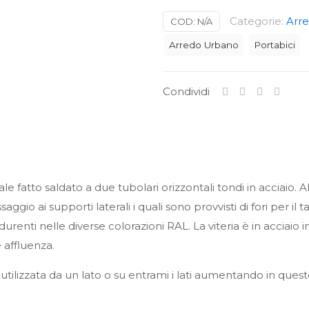
-
Categorie:
Arr
COD:
N/A
acciaio
Arredo Urbano
Portabici
zincato
e
verniciato
Condividi
quantità
e fatto saldato a due tubolari orizzontali tondi in acciaio. A
aggio ai supporti laterali i quali sono provvisti di fori per il
urenti nelle diverse colorazioni RAL. La viteria è in acciai
e affluenza.
 utilizzata da un lato o su entrami i lati aumentando in ques