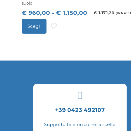
suolo.
Fascia
€
960,00
-
€
1.150,00
€
1.171,20
(IVA incl
di
Scegli
prezzo:
Questo
da
prodotto
€ 960,00
ha
a
più
€ 1.150,00
varianti.
Le
opzioni
possono
essere
scelte
+39 0423 492107
nella
pagina
Supporto telefonico nella scelta
del