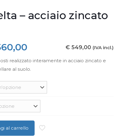
lta – acciaio zincato
Fascia
60,00
€
549,00
(IVA incl.)
di
 posti realizzato interamente in acciaio zincato e
prezzo:
llare al suolo.
da
€ 450,00
a
€ 560,00
i al carrello