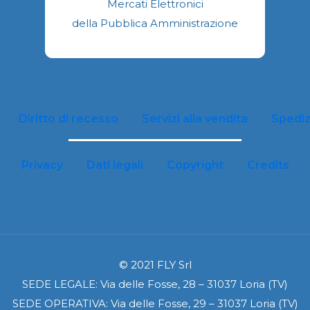
Mercati Elettronici
pagina
della Pubblica Amministrazione
del
prodotto
Diritto di recesso
Servizi alla vendita
Spediz
Privacy
Dati legali
Copyright
Credits
© 2021 FLY Srl
SEDE LEGALE: Via delle Fosse, 28 – 31037 Loria (TV)
SEDE OPERATIVA: Via delle Fosse, 29 – 31037 Loria (TV)