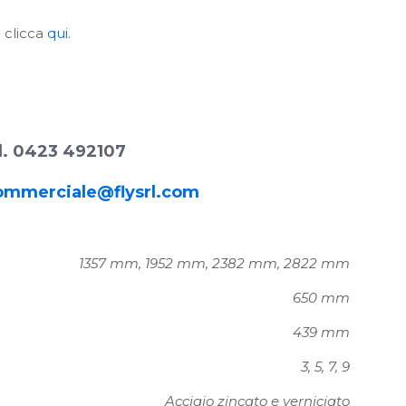
i clicca
qui
.
l. 0423 492107
ommerciale@flysrl.com
1357 mm, 1952 mm, 2382 mm, 2822 mm
650 mm
439 mm
3, 5, 7, 9
Acciaio zincato e verniciato