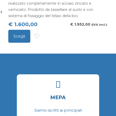
o
realizzato completamente in acciaio zincato e
p
verniciato. Prodotto da tassellare al suolo e con
.)
e
sistema di fissaggio del telaio della bici.
s
€
1.600,00
€
1.952,00
(IVA incl.)
n
Scegli
p
Questo
d
prodotto
p
ha
più
varianti.
Le
opzioni
possono
MEPA
essere
scelte
Siamo iscritti ai principali
nella