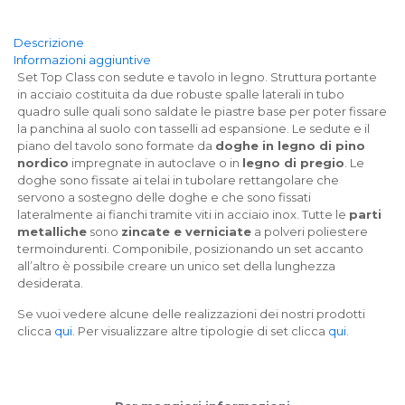
Descrizione
Informazioni aggiuntive
Set Top Class con sedute e tavolo in legno. Struttura portante
in acciaio costituita da due robuste spalle laterali in tubo
quadro sulle quali sono saldate le piastre base per poter fissare
la panchina al suolo con tasselli ad espansione. Le sedute e il
piano del tavolo sono formate da
doghe in legno di pino
nordico
impregnate in autoclave o in
legno di pregio
. Le
doghe sono fissate ai telai in tubolare rettangolare che
servono a sostegno delle doghe e che sono fissati
lateralmente ai fianchi tramite viti in acciaio inox. Tutte le
parti
metalliche
sono
zincate e verniciate
a polveri poliestere
termoindurenti. Componibile, posizionando un set accanto
all’altro è possibile creare un unico set della lunghezza
desiderata.
Se vuoi vedere alcune delle realizzazioni dei nostri prodotti
clicca
qui
. Per visualizzare altre tipologie di set clicca
qui
.