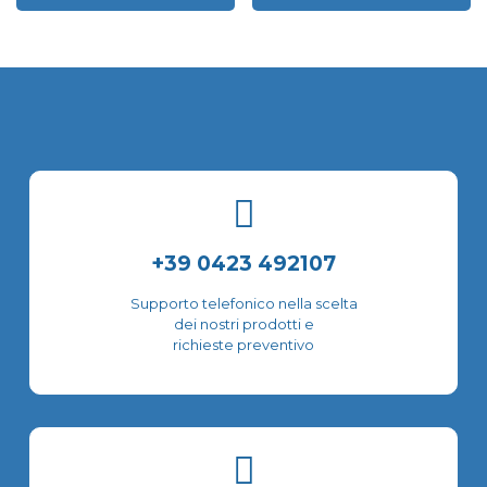
prodotto
prodotto
ha
ha
più
più
varianti.
varianti.
Le
Le
opzioni
opzioni
possono
possono
essere
essere
scelte
scelte
nella
nella
pagina
pagina
del
del
+39 0423 492107
prodotto
prodotto
Supporto telefonico nella scelta
dei nostri prodotti e
richieste preventivo