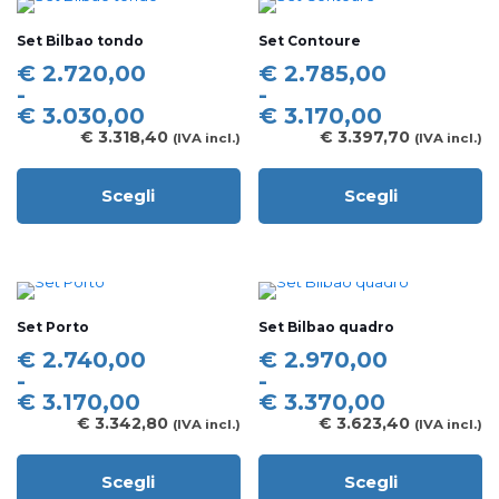
varianti.
varianti.
Le
Le
Set Bilbao tondo
Set Contoure
opzioni
opzioni
possono
possono
Fascia
Fascia
€
2.720,00
€
2.785,00
essere
essere
di
di
-
-
scelte
scelte
prezzo:
prezzo:
€
3.030,00
€
3.170,00
nella
nella
da
da
€
3.318,40
€
3.397,70
(IVA incl.)
(IVA incl.)
pagina
pagina
€ 2.720,00
€ 2.785,00
del
del
a
a
prodotto
prodotto
Scegli
Scegli
€ 3.030,00
€ 3.170,00
Questo
Questo
prodotto
prodotto
ha
ha
più
più
varianti.
varianti.
Le
Le
Set Porto
Set Bilbao quadro
opzioni
opzioni
possono
possono
Fascia
Fascia
€
2.740,00
€
2.970,00
essere
essere
di
di
-
-
scelte
scelte
prezzo:
prezzo:
€
3.170,00
€
3.370,00
nella
nella
da
da
€
3.342,80
€
3.623,40
(IVA incl.)
(IVA incl.)
pagina
pagina
€ 2.740,00
€ 2.970,00
del
del
a
a
prodotto
prodotto
Scegli
Scegli
€ 3.170,00
€ 3.370,00
Questo
Questo