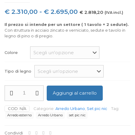
Fascia
€
2.310,00
-
€
2.695,00
€
2.818,20
(IVA incl.)
di
Il prezzo si intende per un settore ( 1 tavolo + 2 sedute).
prezzo:
Con struttura in acciaio zincato e verniciato, sedute e tavolo in
legno di pino o di pregio.
da
€ 2.310,00
Colore
a
€ 2.695,00
Tipo di legno
Set
Aggiungi al carrello
Top
Class
quantità
COD:
N/A
Categorie:
Arredo Urbano
,
Set pic nic
Tag:
Arredo esterno
Arredo Urbano
set pic nic
Condividi