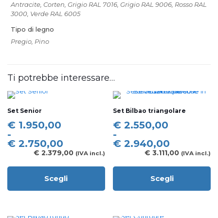
Antracite, Corten, Grigio RAL 7016, Grigio RAL 9006, Rosso RAL
3000, Verde RAL 6005
Tipo di legno
Pregio, Pino
Ti potrebbe interessare…
Set Senior
Set Bilbao triangolare
Fascia
Fascia
€
1.950,00
€
2.550,00
di
di
-
-
prezzo:
prezzo:
€
2.750,00
€
2.940,00
da
da
€
2.379,00
€
3.111,00
(IVA incl.)
(IVA incl.)
€ 1.950,00
€ 2.550,00
a
a
Scegli
Scegli
€ 2.750,00
€ 2.940,00
Questo
Questo
prodotto
prodotto
ha
ha
più
più