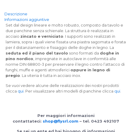
Descrizione
Informazioni aggiuntive
Set dal design lineare e molto robusto, composto da tavolo e
due panchine senza schienale. La struttura è realizzata in
acciaio
zincato e verniciato
. I supporti sono realizzati in
lamiera, sopra i quali viene fissata una piastra sagomata e forata
per il distanziamento e fissaggio delle doghe in legno. La
seduta ed il piano del tavolo
sono formati da
doghe in
pino nordico
, impregnate in autoclave in conformità alle
norme DIN 68800-3 per preservare il legno contro l’attacco di
funghi, muffe e agenti atmosferici
oppure in legno di
pregio
. La viteria è tutta in acciaio inox.
Se vuoi vedere alcune delle realizzazioni dei nostri prodotti
clicca
qui
. Per visualizzare altri modelli di panchine clicca
qui
.
Per maggiori informazioni
contattateci:
shop@flysrl.com
– tel. 0423 492107
Se sei un ente ed hai bisogno di informazioni