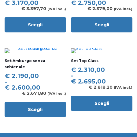
scelte
scelte
prezzo:
prezzo:
€
3.170,00
€
2.750,00
nella
nella
da
da
€
3.397,70
€
2.379,00
(IVA incl.)
(IVA incl.)
pagina
pagina
€ 2.785,00
€ 1.950,00
del
del
a
a
prodotto
prodotto
Scegli
Scegli
€ 3.170,00
€ 2.750,00
Questo
Questo
prodotto
prodotto
ha
ha
più
più
varianti.
varianti.
Le
Le
Set Amburgo senza
Set Top Class
opzioni
opzioni
schienale
possono
possono
Fascia
€
2.310,00
essere
essere
di
Fascia
-
€
2.190,00
scelte
scelte
prezzo:
di
€
2.695,00
-
nella
nella
da
prezzo:
€
2.600,00
€
2.818,20
(IVA incl.)
pagina
pagina
€ 2.310,00
da
€
2.671,80
(IVA incl.)
del
del
a
€ 2.190,00
prodotto
prodotto
Scegli
€ 2.695,00
a
Questo
Scegli
€ 2.600,00
prodotto
Questo
ha
prodotto
più
ha
varianti.
più
Le
varianti.