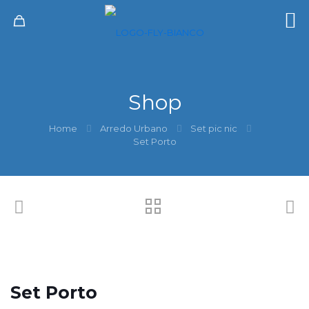
Shop
Home
Arredo Urbano
Set pic nic
Set Porto
Set Porto