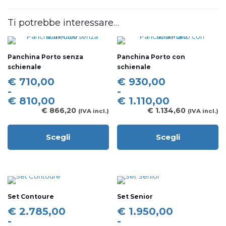
Ti potrebbe interessare…
Panchina Porto senza
Panchina Porto con
schienale
schienale
Fascia
Fascia
€
710,00
€
930,00
di
di
-
-
prezzo:
prezzo:
€
810,00
€
1.110,00
da
da
€
866,20
€
1.134,60
(IVA incl.)
(IVA incl.)
€ 710,00
€ 930,00
a
a
Scegli
Scegli
€ 810,00
€ 1.110,00
Questo
Questo
prodotto
prodotto
ha
ha
più
più
varianti.
varianti.
Le
Le
Set Contoure
Set Senior
opzioni
opzioni
possono
possono
Fascia
Fascia
€
2.785,00
€
1.950,00
essere
essere
di
di
-
-