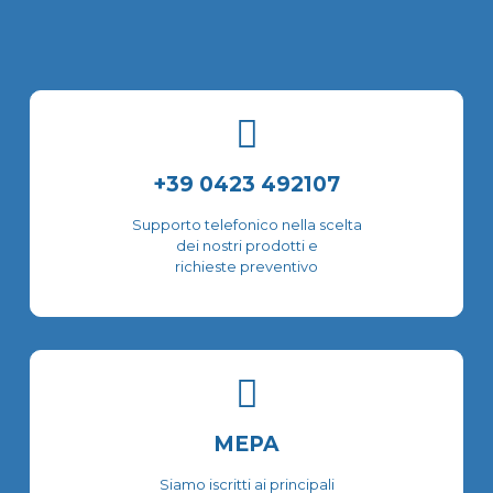
opzioni
Le
possono
opzioni
essere
possono
scelte
essere
nella
scelte
pagina
nella
del
pagina
prodotto
del
+39 0423 492107
prodotto
Supporto telefonico nella scelta
dei nostri prodotti e
richieste preventivo
MEPA
Siamo iscritti ai principali