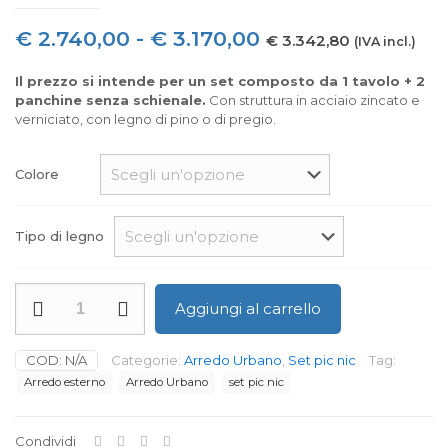
Fascia
€
2.740,00
-
€
3.170,00
€
3.342,80
(IVA incl.)
di
Il prezzo si intende per un set composto da 1 tavolo + 2
prezzo:
panchine senza schienale.
Con struttura in acciaio zincato e
verniciato, con legno di pino o di pregio.
da
€ 2.740,00
Colore
a
€ 3.170,00
Tipo di legno
Set
Aggiungi al carrello
Porto
quantità
COD:
N/A
Categorie:
Arredo Urbano
,
Set pic nic
Tag:
Arredo esterno
Arredo Urbano
set pic nic
Condividi