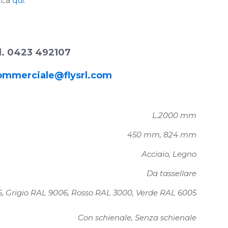
icca
qui
.
l. 0423 492107
ommerciale@flysrl.com
L.2000 mm
450 mm, 824 mm
Acciaio, Legno
Da tassellare
16, Grigio RAL 9006, Rosso RAL 3000, Verde RAL 6005
Con schienale, Senza schienale