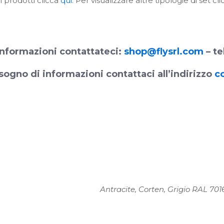
i prodotti clicca
qui
. Per visualizzare altre tipologie di set cl
nformazioni contattateci:
shop@flysrl.com
– te
sogno di informazioni contattaci all’indirizzo
c
Antracite, Corten, Grigio RAL 70