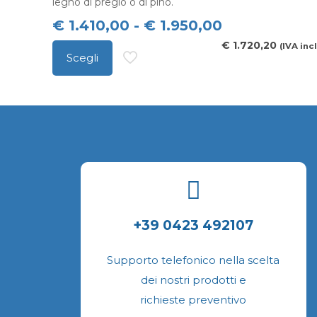
legno di pregio o di pino.
Fascia
€
1.410,00
-
€
1.950,00
di
€
1.720,20
(IVA incl
Scegli
prezzo:
Questo
da
prodotto
€ 1.410,00
ha
a
più
€ 1.950,00
varianti.
Le
opzioni
possono
+39 0423 492107
essere
scelte
Supporto telefonico nella scelta
nella
dei nostri prodotti e
pagina
richieste preventivo
del