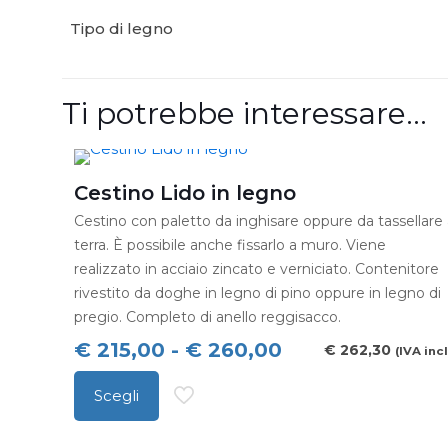
Tipo di legno
Ti potrebbe interessare…
Cestino Lido in legno
Cestino con paletto da inghisare oppure da tassellare
terra. È possibile anche fissarlo a muro. Viene
realizzato in acciaio zincato e verniciato. Contenitore
rivestito da doghe in legno di pino oppure in legno di
pregio. Completo di anello reggisacco.
Fascia
€
215,00
-
€
260,00
€
262,30
(IVA incl
di
Scegli
prezzo:
Questo
da
prodotto