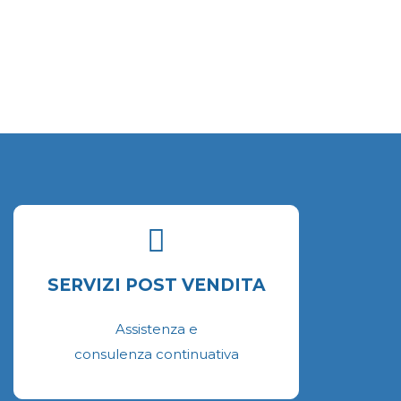
ossono
ssere
celte
ella
agina
el
rodotto
SERVIZI POST VENDITA
Assistenza e
consulenza continuativa