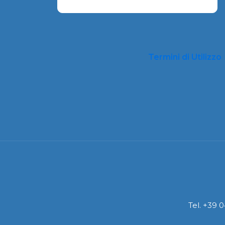
prodotto
Termini di Utilizzo
Tel. +39 