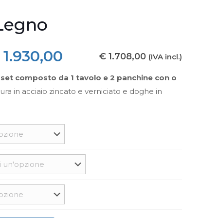
 Legno
Fascia
1.930,00
€
1.708,00
(IVA incl.)
di
n set composto da 1 tavolo e 2 panchine con o
prezzo:
ura in acciaio zincato e verniciato e doghe in
da
€ 1.400,00
a
€ 1.930,00