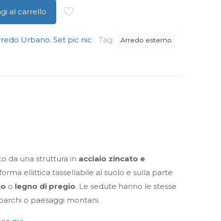
i al carrello
rredo Urbano
,
Set pic nic
Tag:
Arredo esterno
to da una struttura in
acciaio zincato e
a ellittica tassellabile al suolo e sulla parte
co
o
legno di pregio
. Le sedute hanno le stesse
a parchi o paesaggi montani.