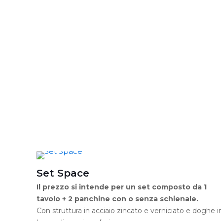
€ 215,00
ha
a
più
€ 260,00
varianti.
Le
opzioni
possono
essere
scelte
nella
pagina
del
prodotto
Set Space
Il prezzo si intende per un set composto da 1
tavolo + 2 panchine con o senza schienale.
Con struttura in acciaio zincato e verniciato e doghe i