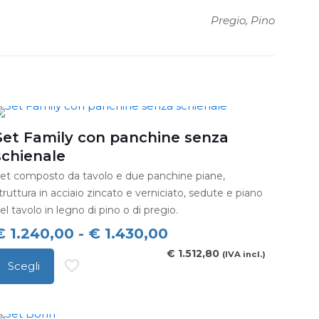
Pregio, Pino
Set Family con panchine senza
schienale
et composto da tavolo e due panchine piane,
truttura in acciaio zincato e verniciato, sedute e piano
el tavolo in legno di pino o di pregio.
Fascia
€
1.240,00
-
€
1.430,00
di
€
1.512,80
(IVA incl.)
Scegli
prezzo:
uesto
da
rodotto
€ 1.240,00
a