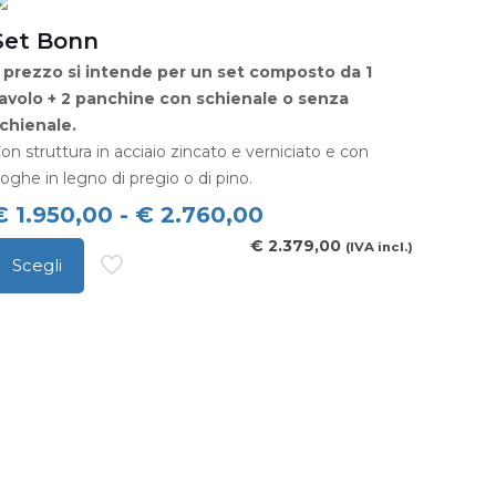
a
iù
Set Bonn
€ 1.430,00
arianti.
l prezzo si intende per un set composto da 1
e
avolo + 2 panchine con schienale o senza
pzioni
chienale.
ossono
on struttura in acciaio zincato e verniciato e con
oghe in legno di pregio o di pino.
ssere
celte
Fascia
€
1.950,00
-
€
2.760,00
ella
di
€
2.379,00
(IVA incl.)
Scegli
agina
prezzo:
uesto
el
da
rodotto
rodotto
€ 1.950,00
a
a
iù
€ 2.760,00
arianti.
e
pzioni