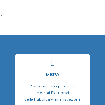
p
scelte
e
nella
s
pagina
.)
n
del
p
prodotto
d
p
MEPA
Siamo iscritti ai principali
Mercati Elettronici
della Pubblica Amministrazione