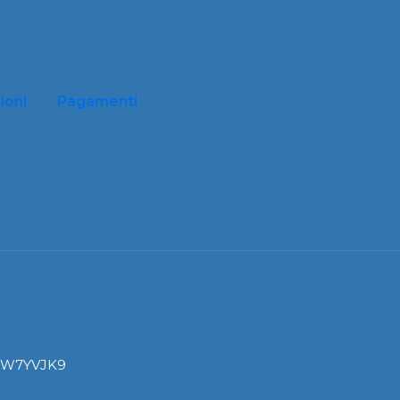
ioni
Pagamenti
I: W7YVJK9