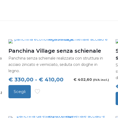
Panchina Village senza schienale
 a
Panchina senza schienale realizzata con struttura in
acciaio zincato e verniciato, seduta con doghe in
S
legno.
s
d
Fascia
€
330,00
-
€
410,00
€
402,60
(IVA incl.)
di
Scegli
.)
prezzo:
Questo
da
Q
prodotto
€ 330,00
p
ha
a
h
più