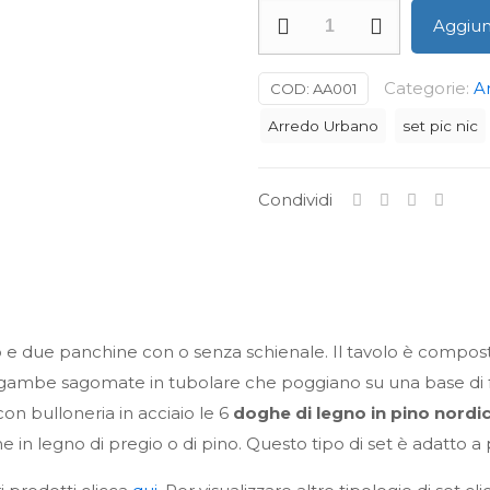
Set
Aggiung
Village
Legno
Categorie:
A
COD:
AA001
quantità
Arredo Urbano
set pic nic
Condividi
lo e due panchine con o senza schienale. Il tavolo è compos
gambe sagomate in tubolare che poggiano su una base di form
on bulloneria in acciaio le 6
doghe di legno in pino nordi
he in legno di pregio o di pino. Questo tipo di set è adatto 